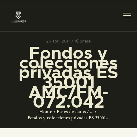
26 abril 2011
Share
Fondos y
PREPARAR LA VISITA
colecciones
privadas ES
ACTIVIDADES
35001
AMC/FM-
█
072.042
EL MUSEO
Home
Bases de datos
...
Fondos y colecciones privadas ES 35001...
COLECCIONES