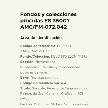
DIDÁCTICA
Fondos y colecciones
ESPAÑOL
privadas ES 35001
AMC/FM-072.042
PREPARAR LA VISITA
Área de identificación
Código de referencia
: ES 35001
ACTIVIDADES
AMC/FM-072.042
Fondo/Colección
: FELO MONZÓN (F.M.)
Sección
: Hemeroteca
█
Subsección
: Revistas y Publicaciones
políticas canarias
EL MUSEO
Serie
: Revistas canarias
Código de clasificación
: 4.4.1
Título
: Sansofé: Revista de Canarias.- Las
COLECCIONES
Palmas de Gran Canaria : Grafican, 1971
(nº 72)
Fechas
: 1971.Junio.26.Las Palmas de Gran
DIDÁCTICA