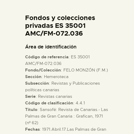
DIDÁCTICA
Fondos y colecciones
ESPAÑOL
privadas ES 35001
AMC/FM-072.036
PREPARAR LA VISITA
Área de identificación
Código de referencia
: ES 35001
ACTIVIDADES
AMC/FM-072.036
Fondo/Colección
: FELO MONZÓN (F.M.)
Sección
: Hemeroteca
█
Subsección
: Revistas y Publicaciones
políticas canarias
EL MUSEO
Serie
: Revistas canarias
Código de clasificación
: 4.4.1
Título
: Sansofé: Revista de Canarias.- Las
COLECCIONES
Palmas de Gran Canaria : Grafican, 1971
(nº 62)
Fechas
: 1971.Abril.17.Las Palmas de Gran
DIDÁCTICA