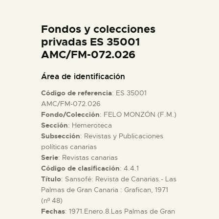
DIDÁCTICA
Fondos y colecciones
ESPAÑOL
privadas ES 35001
AMC/FM-072.026
PREPARAR LA VISITA
Área de identificación
Código de referencia
: ES 35001
ACTIVIDADES
AMC/FM-072.026
Fondo/Colección
: FELO MONZÓN (F.M.)
Sección
: Hemeroteca
█
Subsección
: Revistas y Publicaciones
políticas canarias
EL MUSEO
Serie
: Revistas canarias
Código de clasificación
: 4.4.1
Título
: Sansofé: Revista de Canarias.- Las
COLECCIONES
Palmas de Gran Canaria : Grafican, 1971
(nº 48)
Fechas
: 1971.Enero.8.Las Palmas de Gran
DIDÁCTICA