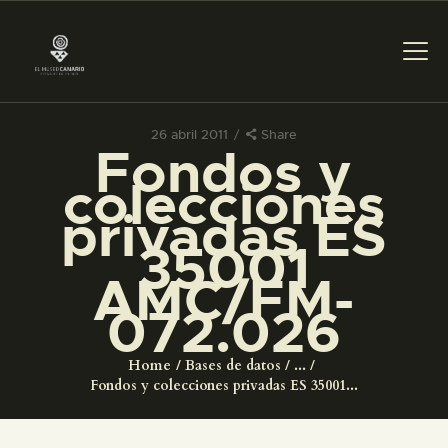
26 abril 2011
Share
Fondos y
PREPARAR LA VISITA
colecciones
privadas ES
ACTIVIDADES
35001
AMC/FM-
█
072.026
EL MUSEO
Home
Bases de datos
...
Fondos y colecciones privadas ES 35001...
COLECCIONES