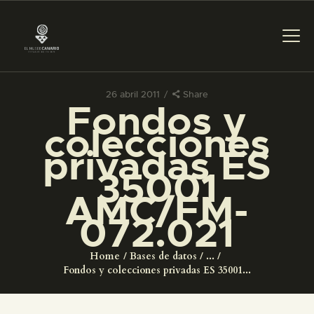
26 abril 2011
Share
Fondos y
PREPARAR LA VISITA
colecciones
privadas ES
ACTIVIDADES
35001
AMC/FM-
█
072.021
EL MUSEO
Home
Bases de datos
...
Fondos y colecciones privadas ES 35001...
COLECCIONES