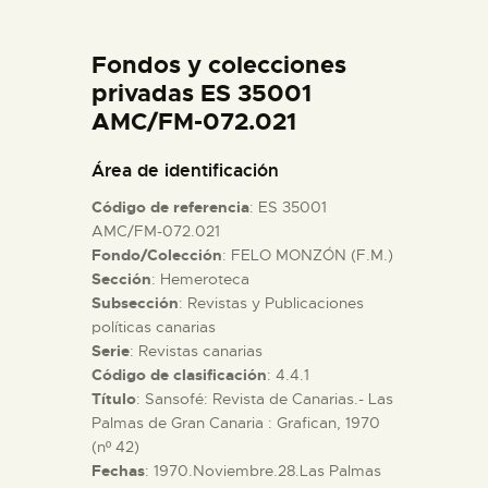
DIDÁCTICA
Fondos y colecciones
ESPAÑOL
privadas ES 35001
AMC/FM-072.021
PREPARAR LA VISITA
Área de identificación
Código de referencia
: ES 35001
ACTIVIDADES
AMC/FM-072.021
Fondo/Colección
: FELO MONZÓN (F.M.)
Sección
: Hemeroteca
█
Subsección
: Revistas y Publicaciones
políticas canarias
EL MUSEO
Serie
: Revistas canarias
Código de clasificación
: 4.4.1
Título
: Sansofé: Revista de Canarias.- Las
COLECCIONES
Palmas de Gran Canaria : Grafican, 1970
(nº 42)
Fechas
: 1970.Noviembre.28.Las Palmas
DIDÁCTICA