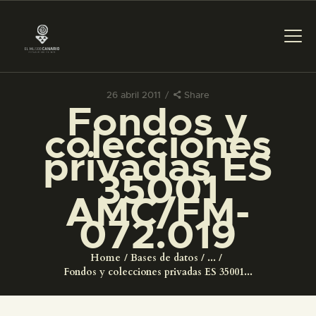
26 abril 2011
Share
Fondos y
PREPARAR LA VISITA
colecciones
privadas ES
ACTIVIDADES
35001
AMC/FM-
█
072.019
EL MUSEO
Home
Bases de datos
...
Fondos y colecciones privadas ES 35001...
COLECCIONES