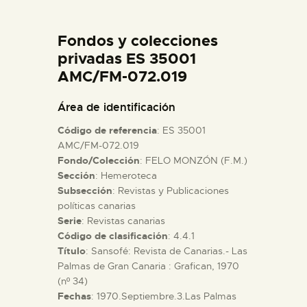
DIDÁCTICA
Fondos y colecciones
ESPAÑOL
privadas ES 35001
AMC/FM-072.019
PREPARAR LA VISITA
Área de identificación
Código de referencia
: ES 35001
ACTIVIDADES
AMC/FM-072.019
Fondo/Colección
: FELO MONZÓN (F.M.)
Sección
: Hemeroteca
█
Subsección
: Revistas y Publicaciones
políticas canarias
EL MUSEO
Serie
: Revistas canarias
Código de clasificación
: 4.4.1
Título
: Sansofé: Revista de Canarias.- Las
COLECCIONES
Palmas de Gran Canaria : Grafican, 1970
(nº 34)
Fechas
: 1970.Septiembre.3.Las Palmas
DIDÁCTICA