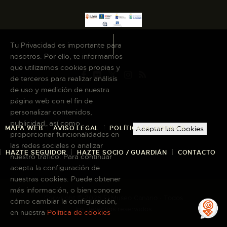
Tu Privacidad es importante para
nosotros. Por ello, te informamos
que utilizamos cookies propias y
de terceros para realizar análisis
de uso y medición de nuestra
página web con el fin de
personalizar contenidos,
publicidad, así como
MAPA WEB
AVISO LEGAL
POLÍTICA DE COOKIES
Aceptar las Cookies
proporcionar funcionalidades en
las redes sociales o analizar
HAZTE SEGUIDOR
HAZTE SOCIO / GUARDIÁN
CONTACTO
nuestro tráfico. Para continuar
acepta la configuración de
nuestras cookies. Puede obtener
más información, o bien conocer
Copyright © 2026 El Museo Canario · Todos
cómo cambiar la configuración,
los derechos reservados
en nuestra
Política de cookies