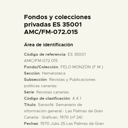
DIDÁCTICA
Fondos y colecciones
ESPAÑOL
privadas ES 35001
AMC/FM-072.015
PREPARAR LA VISITA
Área de identificación
Código de referencia
: ES 35001
ACTIVIDADES
AMC/FM-072.015
Fondo/Colección
: FELO MONZÓN (F.M.)
Sección
: Hemeroteca
█
Subsección
: Revistas y Publicaciones
políticas canarias
EL MUSEO
Serie
: Revistas canarias
Código de clasificación
: 4.4.1
Título
: Sansofé: Semanario de
COLECCIONES
información general.- Las Palmas de Gran
Canaria : Grafican, 1970 (nº 24)
Fechas
: 1970.Julio.25.Las Palmas de Gran
DIDÁCTICA