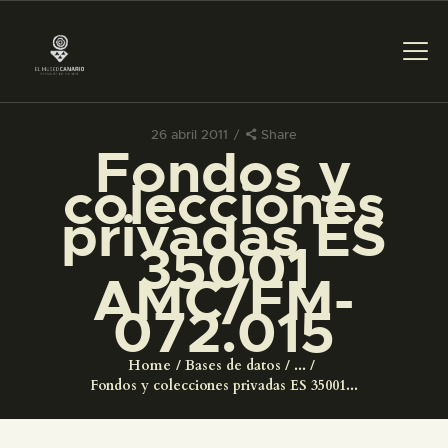
26 abril 2011
Share
Fondos y
PREPARAR LA VISITA
colecciones
privadas ES
ACTIVIDADES
35001
AMC/FM-
█
072.015
EL MUSEO
Home
Bases de datos
...
Fondos y colecciones privadas ES 35001...
COLECCIONES