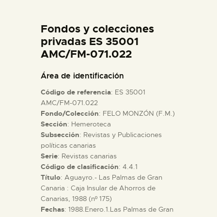
DIDÁCTICA
Fondos y colecciones
ESPAÑOL
privadas ES 35001
AMC/FM-071.022
PREPARAR LA VISITA
Área de identificación
Código de referencia
: ES 35001
ACTIVIDADES
AMC/FM-071.022
Fondo/Colección
: FELO MONZÓN (F.M.)
Sección
: Hemeroteca
█
Subsección
: Revistas y Publicaciones
políticas canarias
EL MUSEO
Serie
: Revistas canarias
Código de clasificación
: 4.4.1
Título
: Aguayro.- Las Palmas de Gran
COLECCIONES
Canaria : Caja Insular de Ahorros de
Canarias, 1988 (nº 175)
Fechas
: 1988.Enero.1.Las Palmas de Gran
DIDÁCTICA