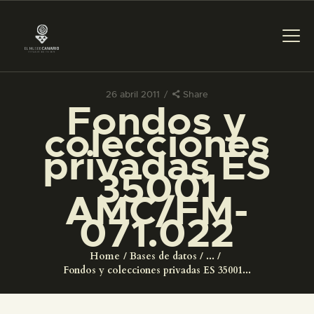
26 abril 2011
Share
Fondos y
PREPARAR LA VISITA
colecciones
privadas ES
ACTIVIDADES
35001
AMC/FM-
█
071.022
EL MUSEO
Home
Bases de datos
...
Fondos y colecciones privadas ES 35001...
COLECCIONES