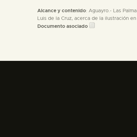
Alcance y contenido
: Aguayro.- Las Palma
Luis de la Cruz, acerca de la ilustración e
Documento asociado