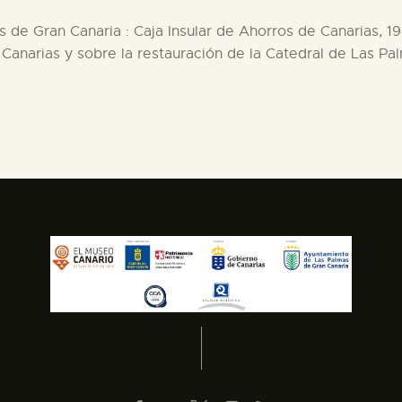
s de Gran Canaria : Caja Insular de Ahorros de Canarias, 19
n Canarias y sobre la restauración de la Catedral de Las Pa