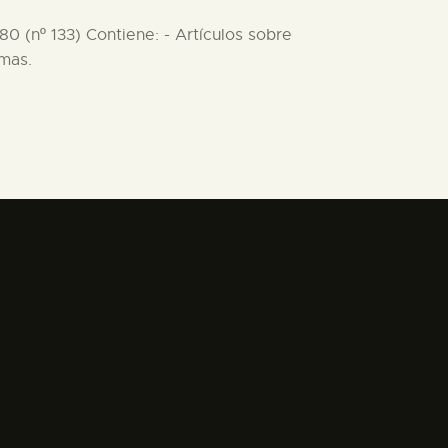
80 (nº 133) Contiene: - Artículos sobre
lmas.