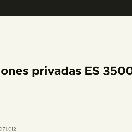
PREPARAR LA VISITA
ACTIVIDADES
█
EL MUSEO
iones privadas ES 35
COLECCIONES
DIDÁCTICA
ESPAÑOL
071.012