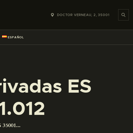
DOCTOR VERNEAU, 2, 35001
ESPAÑOL
rivadas ES
1.012
 35001...