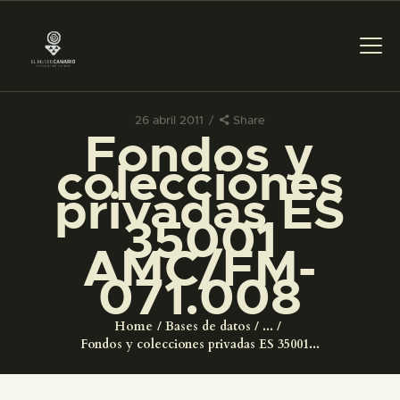
26 abril 2011
Share
Fondos y
PREPARAR LA VISITA
colecciones
privadas ES
ACTIVIDADES
35001
AMC/FM-
█
071.008
EL MUSEO
Home
Bases de datos
...
Fondos y colecciones privadas ES 35001...
COLECCIONES