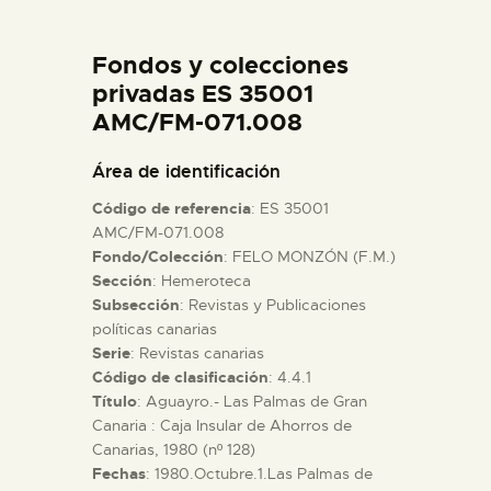
DIDÁCTICA
Fondos y colecciones
ESPAÑOL
privadas ES 35001
AMC/FM-071.008
PREPARAR LA VISITA
Área de identificación
Código de referencia
: ES 35001
ACTIVIDADES
AMC/FM-071.008
Fondo/Colección
: FELO MONZÓN (F.M.)
Sección
: Hemeroteca
█
Subsección
: Revistas y Publicaciones
políticas canarias
EL MUSEO
Serie
: Revistas canarias
Código de clasificación
: 4.4.1
Título
: Aguayro.- Las Palmas de Gran
COLECCIONES
Canaria : Caja Insular de Ahorros de
Canarias, 1980 (nº 128)
Fechas
: 1980.Octubre.1.Las Palmas de
DIDÁCTICA