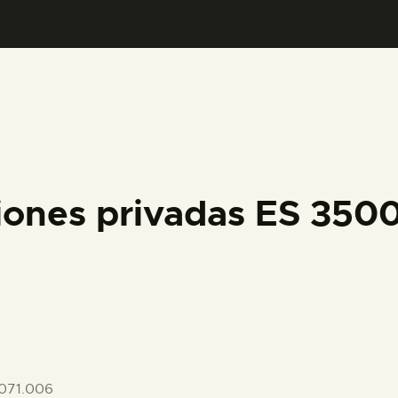
PREPARAR LA VISITA
ACTIVIDADES
█
EL MUSEO
iones privadas ES 35
COLECCIONES
DIDÁCTICA
ESPAÑOL
071.006