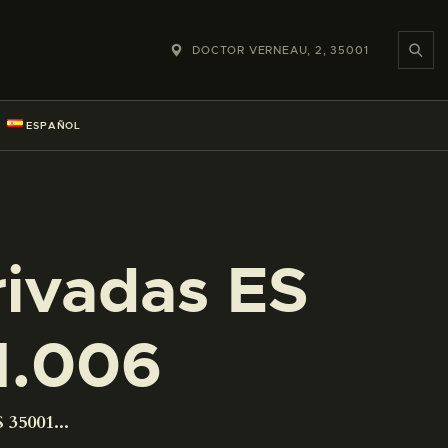
DOCTOR VERNEAU, 2, 35001
ESPAÑOL
rivadas ES
1.006
 35001...