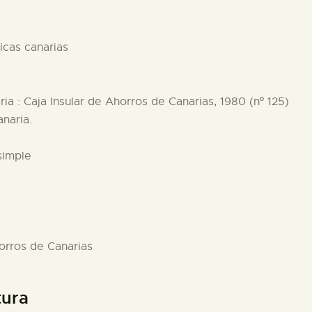
ticas canarias
ia : Caja Insular de Ahorros de Canarias, 1980 (nº 125)
anaria.
simple
horros de Canarias
tura