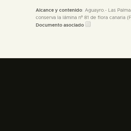
Alcance y contenido
: Aguayro.- Las Palmas
conserva la lámina nº 81 de flora canaria (
Documento asociado