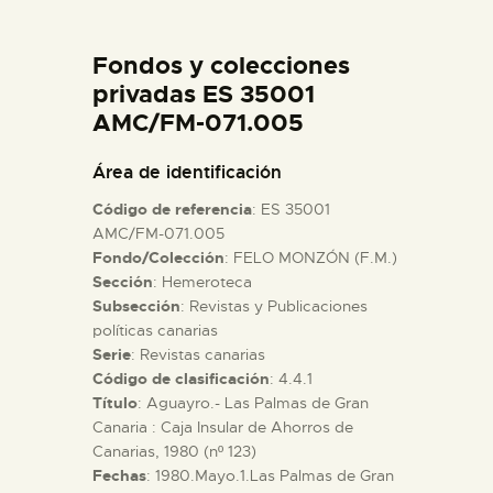
DIDÁCTICA
Fondos y colecciones
ESPAÑOL
privadas ES 35001
AMC/FM-071.005
PREPARAR LA VISITA
Área de identificación
Código de referencia
: ES 35001
ACTIVIDADES
AMC/FM-071.005
Fondo/Colección
: FELO MONZÓN (F.M.)
Sección
: Hemeroteca
█
Subsección
: Revistas y Publicaciones
políticas canarias
EL MUSEO
Serie
: Revistas canarias
Código de clasificación
: 4.4.1
Título
: Aguayro.- Las Palmas de Gran
COLECCIONES
Canaria : Caja Insular de Ahorros de
Canarias, 1980 (nº 123)
Fechas
: 1980.Mayo.1.Las Palmas de Gran
DIDÁCTICA