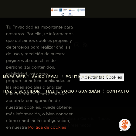
Tu Privacidad es importante para
nosotros. Por ello, te informamos
que utilizamos cookies propias y
de terceros para realizar análisis
de uso y medición de nuestra
página web con el fin de
personalizar contenidos,
publicidad, así como
MAPA WEB
AVISO LEGAL
POLÍTICA DE COOKIES
Aceptar las Cookies
proporcionar funcionalidades en
las redes sociales o analizar
HAZTE SEGUIDOR
HAZTE SOCIO / GUARDIÁN
CONTACTO
nuestro tráfico. Para continuar
acepta la configuración de
nuestras cookies. Puede obtener
más información, o bien conocer
Copyright © 2026 El Museo Canario · Todos
cómo cambiar la configuración,
los derechos reservados
en nuestra
Política de cookies