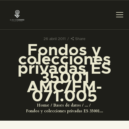
26 abril 2011
Share
Fondos y
PREPARAR LA VISITA
colecciones
privadas ES
ACTIVIDADES
35001
AMC/FM-
█
071.005
EL MUSEO
Home
Bases de datos
...
Fondos y colecciones privadas ES 35001...
COLECCIONES