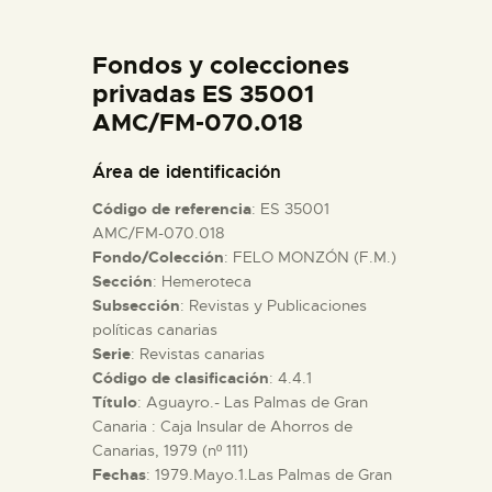
DIDÁCTICA
Fondos y colecciones
ESPAÑOL
privadas ES 35001
AMC/FM-070.018
PREPARAR LA VISITA
Área de identificación
Código de referencia
: ES 35001
ACTIVIDADES
AMC/FM-070.018
Fondo/Colección
: FELO MONZÓN (F.M.)
Sección
: Hemeroteca
█
Subsección
: Revistas y Publicaciones
políticas canarias
EL MUSEO
Serie
: Revistas canarias
Código de clasificación
: 4.4.1
Título
: Aguayro.- Las Palmas de Gran
COLECCIONES
Canaria : Caja Insular de Ahorros de
Canarias, 1979 (nº 111)
Fechas
: 1979.Mayo.1.Las Palmas de Gran
DIDÁCTICA