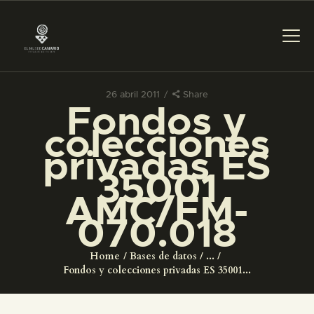
26 abril 2011
Share
Fondos y
PREPARAR LA VISITA
colecciones
privadas ES
ACTIVIDADES
35001
AMC/FM-
█
070.018
EL MUSEO
Home
Bases de datos
...
Fondos y colecciones privadas ES 35001...
COLECCIONES