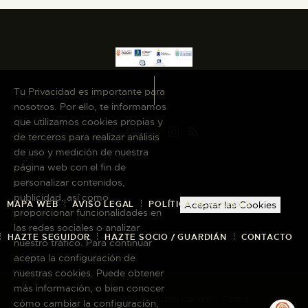
Tu Privacidad es importante para
nosotros. Por ello, te informamos
que utilizamos cookies propias y
de terceros para realizar análisis
de uso y medición de nuestra
página web con el fin de
personalizar contenidos,
publicidad, así como
MAPA WEB
AVISO LEGAL
POLÍTICA DE COOKIES
Aceptar las Cookies
proporcionar funcionalidades en
las redes sociales o analizar
HAZTE SEGUIDOR
HAZTE SOCIO / GUARDIÁN
CONTACTO
nuestro tráfico. Para continuar
acepta la configuración de
nuestras cookies. Puede obtener
más información, o bien conocer
Copyright © 2026 El Museo Canario · Todos
cómo cambiar la configuración,