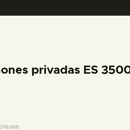
PREPARAR LA VISITA
ACTIVIDADES
█
EL MUSEO
iones privadas ES 35
COLECCIONES
DIDÁCTICA
ESPAÑOL
-070.005