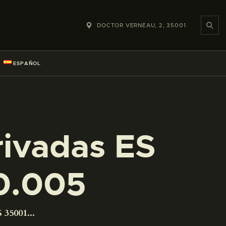
DOCTOR VERNEAU, 2, 35001
ESPAÑOL
rivadas ES
0.005
 35001...