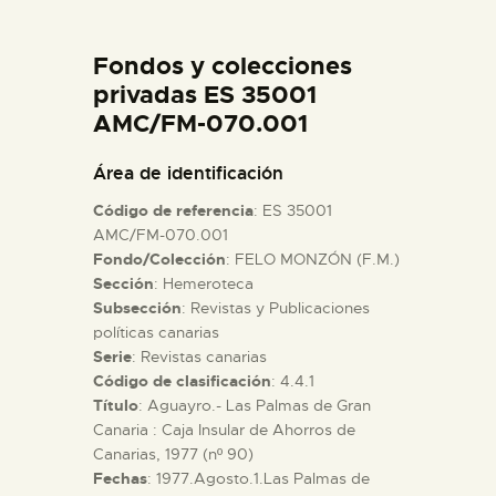
DIDÁCTICA
Fondos y colecciones
ESPAÑOL
privadas ES 35001
AMC/FM-070.001
PREPARAR LA VISITA
Área de identificación
Código de referencia
: ES 35001
ACTIVIDADES
AMC/FM-070.001
Fondo/Colección
: FELO MONZÓN (F.M.)
Sección
: Hemeroteca
█
Subsección
: Revistas y Publicaciones
políticas canarias
EL MUSEO
Serie
: Revistas canarias
Código de clasificación
: 4.4.1
Título
: Aguayro.- Las Palmas de Gran
COLECCIONES
Canaria : Caja Insular de Ahorros de
Canarias, 1977 (nº 90)
Fechas
: 1977.Agosto.1.Las Palmas de
DIDÁCTICA