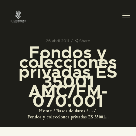
26 abril 2011
Share
Fondos y
PREPARAR LA VISITA
colecciones
privadas ES
ACTIVIDADES
35001
AMC/FM-
█
070.001
EL MUSEO
Home
Bases de datos
...
Fondos y colecciones privadas ES 35001...
COLECCIONES