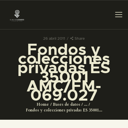
26 abril 2011
Share
Fondos y
PREPARAR LA VISITA
colecciones
privadas ES
ACTIVIDADES
35001
AMC/FM-
█
069.027
EL MUSEO
Home
Bases de datos
...
Fondos y colecciones privadas ES 35001...
COLECCIONES