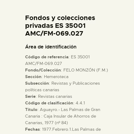
DIDÁCTICA
Fondos y colecciones
ESPAÑOL
privadas ES 35001
AMC/FM-069.027
PREPARAR LA VISITA
Área de identificación
Código de referencia
: ES 35001
ACTIVIDADES
AMC/FM-069.027
Fondo/Colección
: FELO MONZÓN (F.M.)
Sección
: Hemeroteca
█
Subsección
: Revistas y Publicaciones
políticas canarias
EL MUSEO
Serie
: Revistas canarias
Código de clasificación
: 4.4.1
Título
: Aguayro.- Las Palmas de Gran
COLECCIONES
Canaria : Caja Insular de Ahorros de
Canarias, 1977 (nº 84)
Fechas
: 1977.Febrero.1.Las Palmas de
DIDÁCTICA