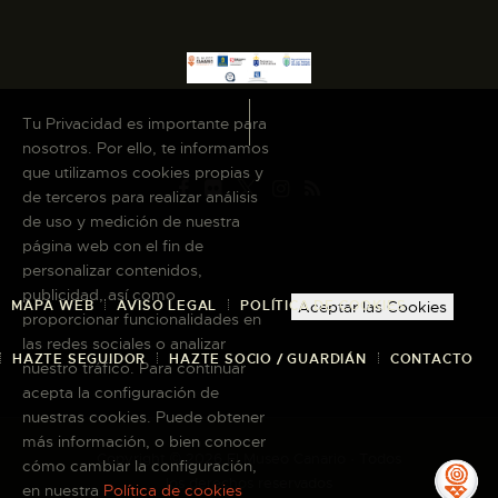
Tu Privacidad es importante para
nosotros. Por ello, te informamos
que utilizamos cookies propias y
de terceros para realizar análisis
de uso y medición de nuestra
página web con el fin de
personalizar contenidos,
publicidad, así como
MAPA WEB
AVISO LEGAL
POLÍTICA DE COOKIES
Aceptar las Cookies
proporcionar funcionalidades en
las redes sociales o analizar
HAZTE SEGUIDOR
HAZTE SOCIO / GUARDIÁN
CONTACTO
nuestro tráfico. Para continuar
acepta la configuración de
nuestras cookies. Puede obtener
más información, o bien conocer
Copyright © 2026 El Museo Canario · Todos
cómo cambiar la configuración,
los derechos reservados
en nuestra
Política de cookies