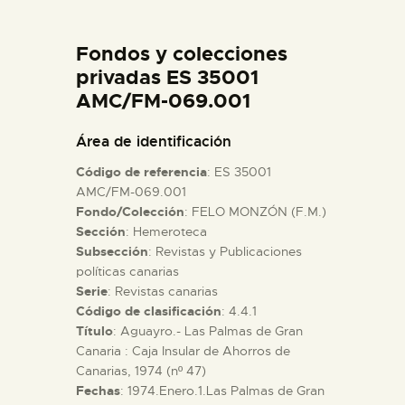
DIDÁCTICA
Fondos y colecciones
ESPAÑOL
privadas ES 35001
AMC/FM-069.001
PREPARAR LA VISITA
Área de identificación
Código de referencia
: ES 35001
ACTIVIDADES
AMC/FM-069.001
Fondo/Colección
: FELO MONZÓN (F.M.)
Sección
: Hemeroteca
█
Subsección
: Revistas y Publicaciones
políticas canarias
EL MUSEO
Serie
: Revistas canarias
Código de clasificación
: 4.4.1
Título
: Aguayro.- Las Palmas de Gran
COLECCIONES
Canaria : Caja Insular de Ahorros de
Canarias, 1974 (nº 47)
Fechas
: 1974.Enero.1.Las Palmas de Gran
DIDÁCTICA