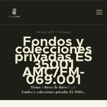
26 abril 2011
Share
Fondos y
PREPARAR LA VISITA
colecciones
privadas ES
ACTIVIDADES
35001
AMC/FM-
█
069.001
EL MUSEO
Home
Bases de datos
...
Fondos y colecciones privadas ES 35001...
COLECCIONES