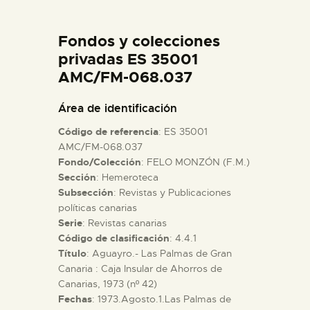
DIDÁCTICA
Fondos y colecciones
ESPAÑOL
privadas ES 35001
AMC/FM-068.037
PREPARAR LA VISITA
Área de identificación
Código de referencia
: ES 35001
ACTIVIDADES
AMC/FM-068.037
Fondo/Colección
: FELO MONZÓN (F.M.)
Sección
: Hemeroteca
█
Subsección
: Revistas y Publicaciones
políticas canarias
EL MUSEO
Serie
: Revistas canarias
Código de clasificación
: 4.4.1
Título
: Aguayro.- Las Palmas de Gran
COLECCIONES
Canaria : Caja Insular de Ahorros de
Canarias, 1973 (nº 42)
Fechas
: 1973.Agosto.1.Las Palmas de
DIDÁCTICA