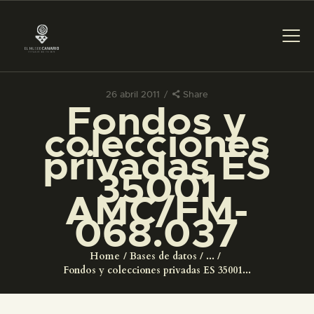
26 abril 2011
Share
Fondos y
PREPARAR LA VISITA
colecciones
privadas ES
ACTIVIDADES
35001
AMC/FM-
█
068.037
EL MUSEO
Home
Bases de datos
...
Fondos y colecciones privadas ES 35001...
COLECCIONES