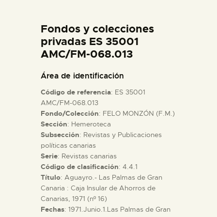
DIDÁCTICA
Fondos y colecciones
ESPAÑOL
privadas ES 35001
AMC/FM-068.013
PREPARAR LA VISITA
Área de identificación
Código de referencia
: ES 35001
ACTIVIDADES
AMC/FM-068.013
Fondo/Colección
: FELO MONZÓN (F.M.)
Sección
: Hemeroteca
█
Subsección
: Revistas y Publicaciones
políticas canarias
EL MUSEO
Serie
: Revistas canarias
Código de clasificación
: 4.4.1
Título
: Aguayro.- Las Palmas de Gran
COLECCIONES
Canaria : Caja Insular de Ahorros de
Canarias, 1971 (nº 16)
Fechas
: 1971.Junio.1.Las Palmas de Gran
DIDÁCTICA