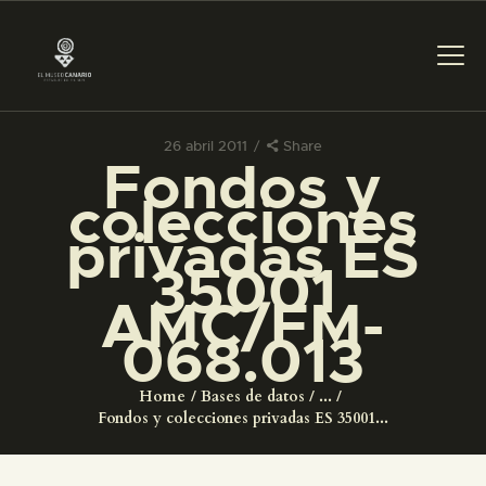
26 abril 2011
Share
Fondos y
PREPARAR LA VISITA
colecciones
privadas ES
ACTIVIDADES
35001
AMC/FM-
█
068.013
EL MUSEO
Home
Bases de datos
...
Fondos y colecciones privadas ES 35001...
COLECCIONES