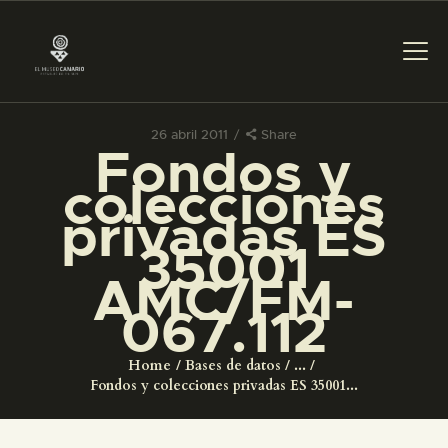
26 abril 2011
Share
Fondos y
PREPARAR LA VISITA
colecciones
privadas ES
ACTIVIDADES
35001
AMC/FM-
█
067.112
EL MUSEO
Home
Bases de datos
...
Fondos y colecciones privadas ES 35001...
COLECCIONES