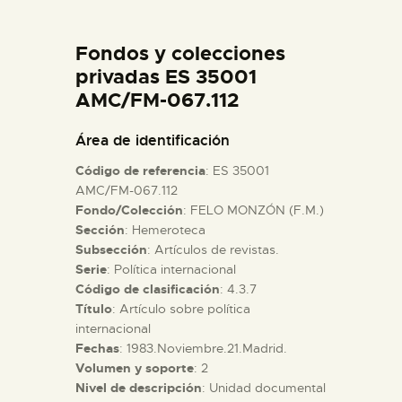
DIDÁCTICA
Fondos y colecciones
ESPAÑOL
privadas ES 35001
AMC/FM-067.112
PREPARAR LA VISITA
Área de identificación
Código de referencia
: ES 35001
ACTIVIDADES
AMC/FM-067.112
Fondo/Colección
: FELO MONZÓN (F.M.)
Sección
: Hemeroteca
█
Subsección
: Artículos de revistas.
Serie
: Política internacional
EL MUSEO
Código de clasificación
: 4.3.7
Título
: Artículo sobre política
internacional
COLECCIONES
Fechas
: 1983.Noviembre.21.Madrid.
Volumen y soporte
: 2
Nivel de descripción
: Unidad documental
DIDÁCTICA