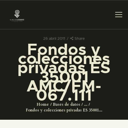
26 abril 2011
Share
Fondos y
PREPARAR LA VISITA
colecciones
privadas ES
ACTIVIDADES
35001
AMC/FM-
█
067.111
EL MUSEO
Home
Bases de datos
...
Fondos y colecciones privadas ES 35001...
COLECCIONES