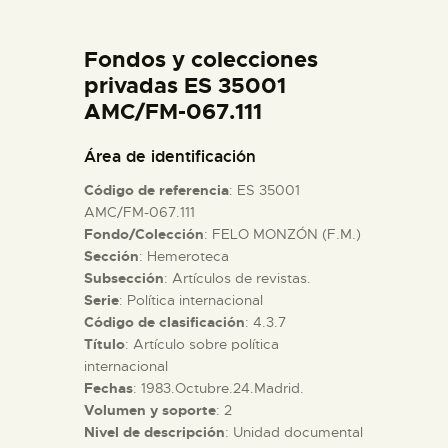
DIDÁCTICA
Fondos y colecciones
ESPAÑOL
privadas ES 35001
AMC/FM-067.111
PREPARAR LA VISITA
Área de identificación
Código de referencia
: ES 35001
ACTIVIDADES
AMC/FM-067.111
Fondo/Colección
: FELO MONZÓN (F.M.)
Sección
: Hemeroteca
█
Subsección
: Artículos de revistas.
Serie
: Política internacional
EL MUSEO
Código de clasificación
: 4.3.7
Título
: Artículo sobre política
internacional
COLECCIONES
Fechas
: 1983.Octubre.24.Madrid.
Volumen y soporte
: 2
Nivel de descripción
: Unidad documental
DIDÁCTICA