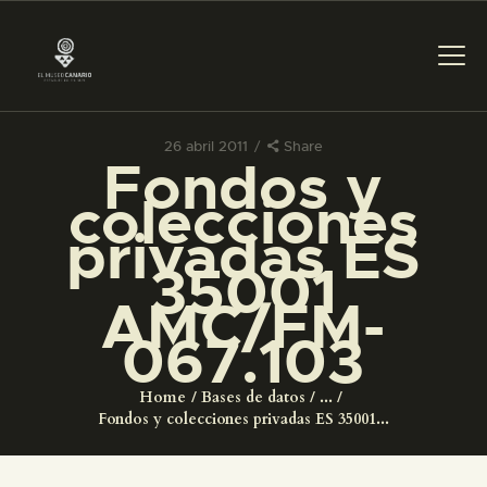
26 abril 2011
Share
Fondos y
PREPARAR LA VISITA
colecciones
privadas ES
ACTIVIDADES
35001
AMC/FM-
█
067.103
EL MUSEO
Home
Bases de datos
...
Fondos y colecciones privadas ES 35001...
COLECCIONES