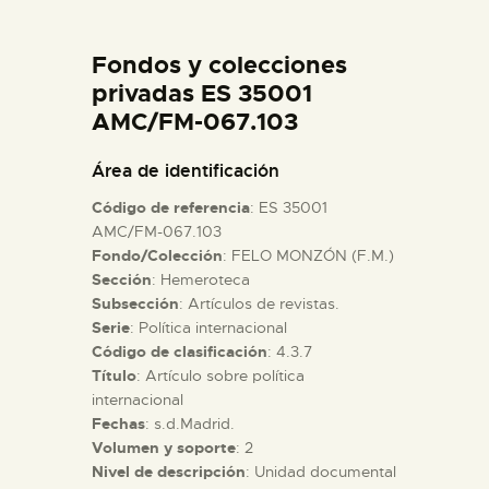
DIDÁCTICA
Fondos y colecciones
ESPAÑOL
privadas ES 35001
AMC/FM-067.103
PREPARAR LA VISITA
Área de identificación
Código de referencia
: ES 35001
ACTIVIDADES
AMC/FM-067.103
Fondo/Colección
: FELO MONZÓN (F.M.)
Sección
: Hemeroteca
█
Subsección
: Artículos de revistas.
Serie
: Política internacional
EL MUSEO
Código de clasificación
: 4.3.7
Título
: Artículo sobre política
internacional
COLECCIONES
Fechas
: s.d.Madrid.
Volumen y soporte
: 2
Nivel de descripción
: Unidad documental
DIDÁCTICA