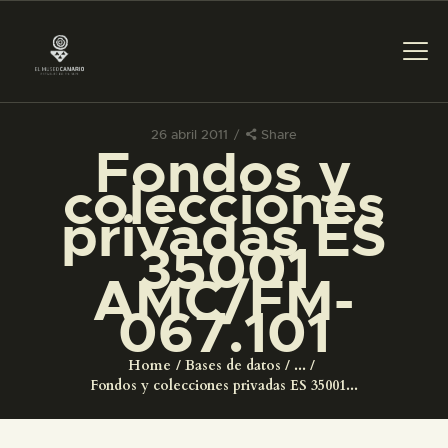
26 abril 2011
Share
Fondos y
PREPARAR LA VISITA
colecciones
privadas ES
ACTIVIDADES
35001
AMC/FM-
█
067.101
EL MUSEO
Home
Bases de datos
...
Fondos y colecciones privadas ES 35001...
COLECCIONES