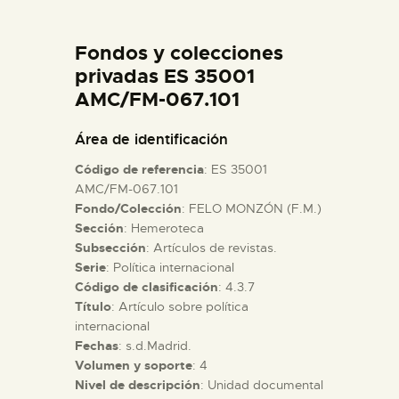
DIDÁCTICA
Fondos y colecciones
ESPAÑOL
privadas ES 35001
AMC/FM-067.101
PREPARAR LA VISITA
Área de identificación
Código de referencia
: ES 35001
ACTIVIDADES
AMC/FM-067.101
Fondo/Colección
: FELO MONZÓN (F.M.)
Sección
: Hemeroteca
█
Subsección
: Artículos de revistas.
Serie
: Política internacional
EL MUSEO
Código de clasificación
: 4.3.7
Título
: Artículo sobre política
internacional
COLECCIONES
Fechas
: s.d.Madrid.
Volumen y soporte
: 4
Nivel de descripción
: Unidad documental
DIDÁCTICA