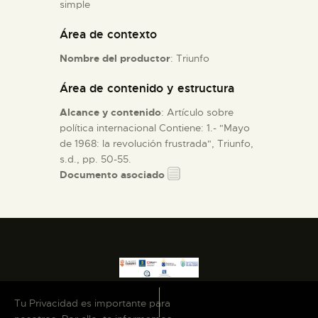
simple
Área de contexto
ESPAÑOL
Nombre del productor
: Triunfo
Área de contenido y estructura
Alcance y contenido
: Artículo sobre
política internacional Contiene: 1.- "Mayo
de 1968: la revolución frustrada", Triunfo,
s.d., pp. 50-55.
Documento asociado
Tu Privacidad es importante para