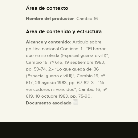
Área de contexto
ESPAÑOL
Nombre del productor
: Cambio 16
Área de contenido y estructura
Alcance y contenido
: Artículo sobre
política nacional Contiene: 1.- "El horror
que no se olvida (Especial guerra civil I)",
Cambio 16, nº 616, 19 septiembre 1983,
pp. 59-74. 2.- "Lo que queda del 36
(Especial guerra civil II)", Cambio 16, nº
617, 26 agosto 1983, pp. 67-82. 3.- "Ni
vencedores ni vencidos", Cambio 16, nº
619, 10 octubre 1983, pp. 75-90.
Documento asociado