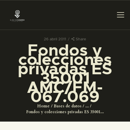
26 abril 2011
Share
Fondos y
PREPARAR LA VISITA
colecciones
privadas ES
ACTIVIDADES
35001
AMC/FM-
█
067.069
EL MUSEO
Home
Bases de datos
...
Fondos y colecciones privadas ES 35001...
COLECCIONES