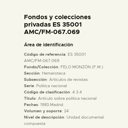
DIDÁCTICA
Fondos y colecciones
ESPAÑOL
privadas ES 35001
AMC/FM-067.069
PREPARAR LA VISITA
Área de identificación
Código de referencia
: ES 35001
ACTIVIDADES
AMC/FM-067.069
Fondo/Colección
: FELO MONZÓN (F.M.)
Sección
: Hemeroteca
█
Subsección
: Artículos de revistas.
Serie
: Política nacional
EL MUSEO
Código de clasificación
: 4.3.4
Título
: Artículo sobre política nacional
Fechas
: 1983.Madrid.
COLECCIONES
Volumen y soporte
: 24
Nivel de descripción
: Unidad documental
compuesta
DIDÁCTICA