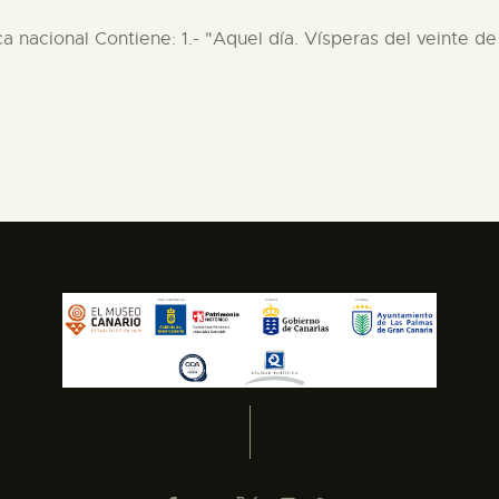
ica nacional Contiene: 1.- "Aquel día. Vísperas del veinte d