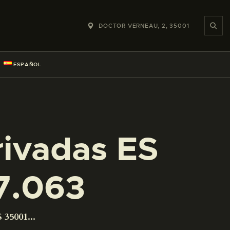
DOCTOR VERNEAU, 2, 35001
ESPAÑOL
rivadas ES
7.063
 35001...