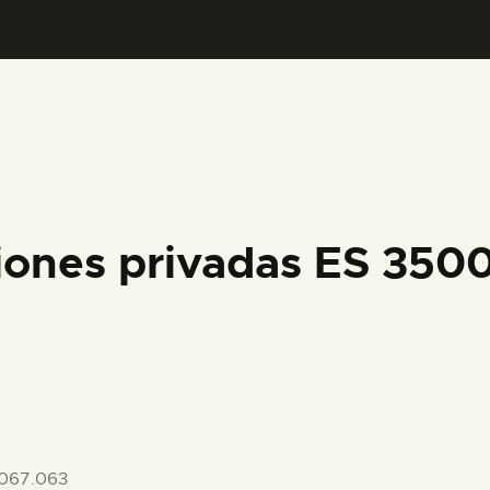
PREPARAR LA VISITA
ACTIVIDADES
█
EL MUSEO
iones privadas ES 35
COLECCIONES
DIDÁCTICA
ESPAÑOL
067.063