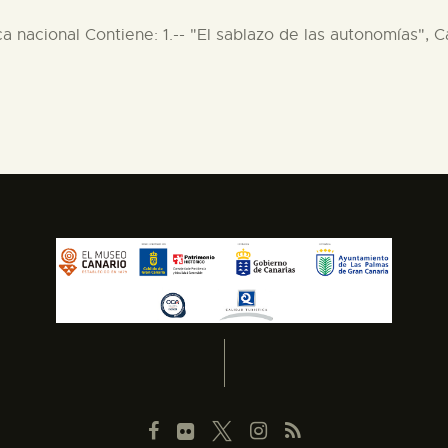
ica nacional Contiene: 1.-- "El sablazo de las autonomías", C