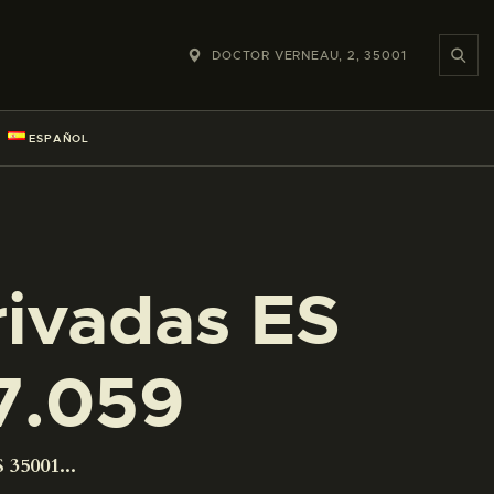
DOCTOR VERNEAU, 2, 35001
ESPAÑOL
rivadas ES
7.059
 35001...