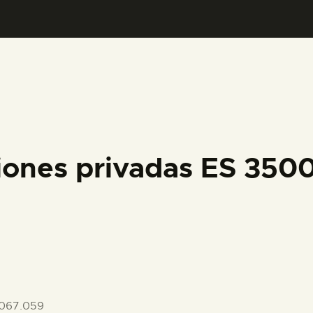
PREPARAR LA VISITA
ACTIVIDADES
█
EL MUSEO
iones privadas ES 35
COLECCIONES
DIDÁCTICA
ESPAÑOL
067.059