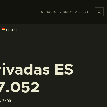
DOCTOR VERNEAU, 2, 35001
ESPAÑOL
rivadas ES
7.052
 35001...