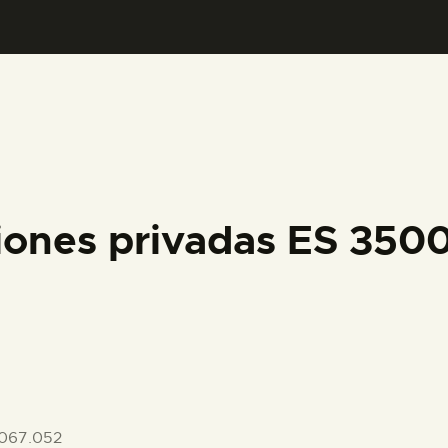
PREPARAR LA VISITA
ACTIVIDADES
█
EL MUSEO
iones privadas ES 35
COLECCIONES
DIDÁCTICA
ESPAÑOL
067.052