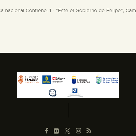
ica nacional Contiene: 1.- "Este el Gobierno de Felipe", Cam