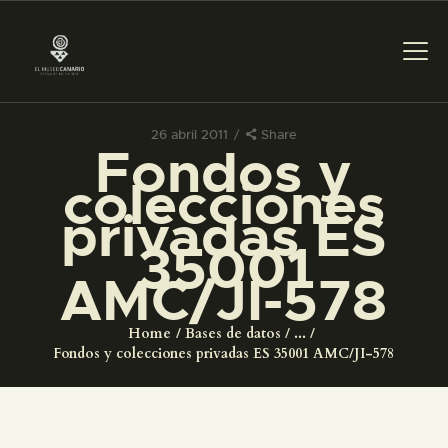
26 abril 2011
Share
Fondos y
PREPARAR LA VISITA
colecciones
privadas ES
ACTIVIDADES
35001
AMC/JI-578
█
Home
Bases de datos
...
EL MUSEO
Fondos y colecciones privadas ES 35001 AMC/JI-578
COLECCIONES