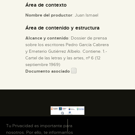
Área de contexto
ESPAÑOL
Nombre del productor
: Juan Ismael
Área de contenido y estructura
Alcance y contenido
: Dossier de prensa
sobre los escritores Pedro García Cabrera
y Emeterio Gutiérrez Albelo. Contiene. 1.-
Cartel de las letras y las artes, nº 6 (12
septiembre 1969)
Documento asociado
Tu Privacidad es importante para
nosotros. Por ello, te informamos