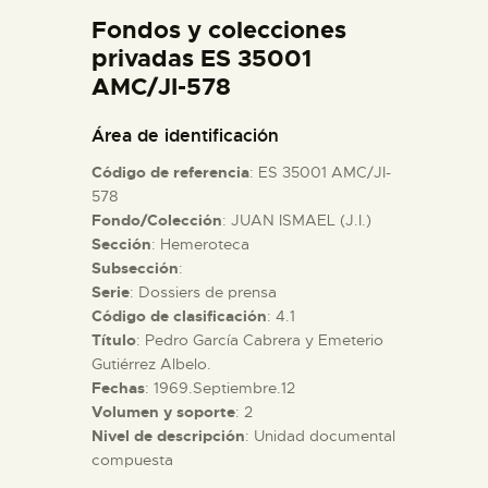
DIDÁCTICA
Fondos y colecciones
privadas ES 35001
AMC/JI-578
ESPAÑOL
Área de identificación
PREPARAR LA VISITA
Código de referencia
: ES 35001 AMC/JI-
578
ACTIVIDADES
Fondo/Colección
: JUAN ISMAEL (J.I.)
Sección
: Hemeroteca
Subsección
:
█
Serie
: Dossiers de prensa
Código de clasificación
: 4.1
Título
: Pedro García Cabrera y Emeterio
EL MUSEO
Gutiérrez Albelo.
Fechas
: 1969.Septiembre.12
COLECCIONES
Volumen y soporte
: 2
Nivel de descripción
: Unidad documental
compuesta
DIDÁCTICA