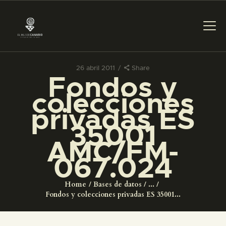
26 abril 2011
Share
Fondos y
PREPARAR LA VISITA
colecciones
privadas ES
ACTIVIDADES
35001
AMC/FM-
█
067.024
EL MUSEO
Home
Bases de datos
...
Fondos y colecciones privadas ES 35001...
COLECCIONES