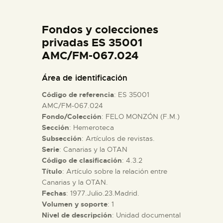
DIDÁCTICA
Fondos y colecciones
ESPAÑOL
privadas ES 35001
AMC/FM-067.024
PREPARAR LA VISITA
Área de identificación
Código de referencia
: ES 35001
ACTIVIDADES
AMC/FM-067.024
Fondo/Colección
: FELO MONZÓN (F.M.)
Sección
: Hemeroteca
█
Subsección
: Artículos de revistas.
Serie
: Canarias y la OTAN
EL MUSEO
Código de clasificación
: 4.3.2
Título
: Artículo sobre la relación entre
Canarias y la OTAN.
COLECCIONES
Fechas
: 1977.Julio.23.Madrid.
Volumen y soporte
: 1
Nivel de descripción
: Unidad documental
DIDÁCTICA