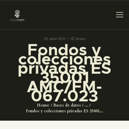
26 abril 2011
Share
Fondos y
PREPARAR LA VISITA
colecciones
privadas ES
ACTIVIDADES
35001
AMC/FM-
█
067.023
EL MUSEO
Home
Bases de datos
...
Fondos y colecciones privadas ES 35001...
COLECCIONES