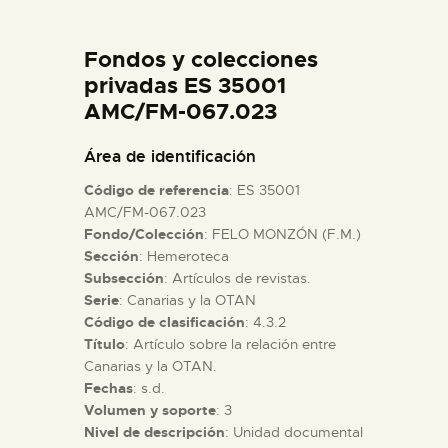
DIDÁCTICA
Fondos y colecciones
ESPAÑOL
privadas ES 35001
AMC/FM-067.023
PREPARAR LA VISITA
Área de identificación
Código de referencia
: ES 35001
ACTIVIDADES
AMC/FM-067.023
Fondo/Colección
: FELO MONZÓN (F.M.)
Sección
: Hemeroteca
█
Subsección
: Artículos de revistas.
Serie
: Canarias y la OTAN
EL MUSEO
Código de clasificación
: 4.3.2
Título
: Artículo sobre la relación entre
Canarias y la OTAN.
COLECCIONES
Fechas
: s.d.
Volumen y soporte
: 3
Nivel de descripción
: Unidad documental
DIDÁCTICA