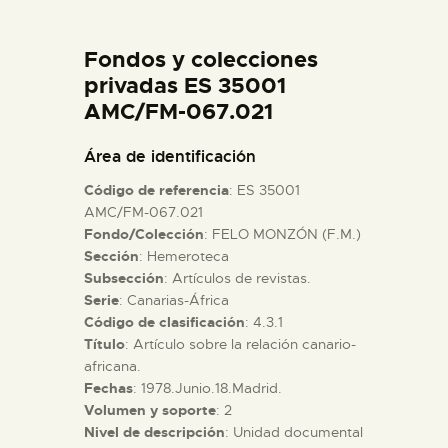
DIDÁCTICA
Fondos y colecciones
ESPAÑOL
privadas ES 35001
AMC/FM-067.021
PREPARAR LA VISITA
Área de identificación
Código de referencia
: ES 35001
ACTIVIDADES
AMC/FM-067.021
Fondo/Colección
: FELO MONZÓN (F.M.)
Sección
: Hemeroteca
█
Subsección
: Artículos de revistas.
Serie
: Canarias-África
EL MUSEO
Código de clasificación
: 4.3.1
Título
: Artículo sobre la relación canario-
africana.
COLECCIONES
Fechas
: 1978.Junio.18.Madrid.
Volumen y soporte
: 2
Nivel de descripción
: Unidad documental
DIDÁCTICA