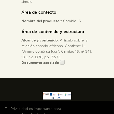
simple
Área de contexto
ESPAÑOL
Nombre del productor
: Cambio 16
Área de contenido y estructura
Alcance y contenido
: Artículo sobre la
relación canario-africana. Contiene: 1.-
"Jimmy cogió su fusil", Cambio 16, nº 341,
18 junio 1978, pp. 72-73.
Documento asociado
Tu Privacidad es importante para