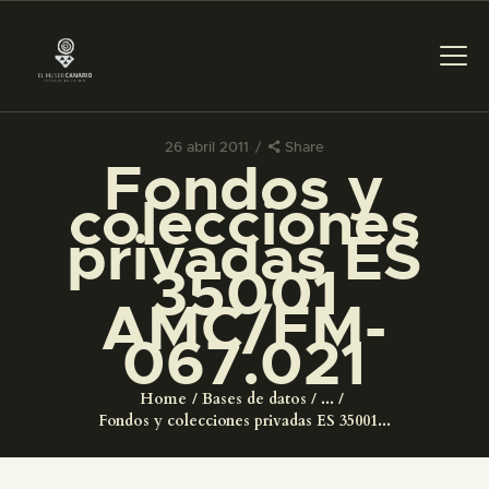
26 abril 2011
Share
Fondos y
PREPARAR LA VISITA
colecciones
privadas ES
ACTIVIDADES
35001
AMC/FM-
█
067.021
EL MUSEO
Home
Bases de datos
...
Fondos y colecciones privadas ES 35001...
COLECCIONES