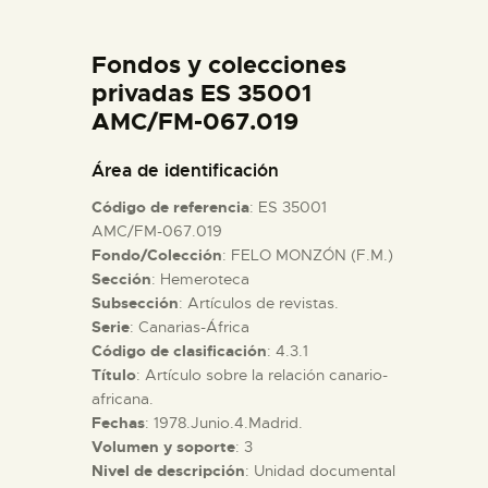
DIDÁCTICA
Fondos y colecciones
ESPAÑOL
privadas ES 35001
AMC/FM-067.019
PREPARAR LA VISITA
Área de identificación
Código de referencia
: ES 35001
ACTIVIDADES
AMC/FM-067.019
Fondo/Colección
: FELO MONZÓN (F.M.)
Sección
: Hemeroteca
█
Subsección
: Artículos de revistas.
Serie
: Canarias-África
EL MUSEO
Código de clasificación
: 4.3.1
Título
: Artículo sobre la relación canario-
africana.
COLECCIONES
Fechas
: 1978.Junio.4.Madrid.
Volumen y soporte
: 3
Nivel de descripción
: Unidad documental
DIDÁCTICA