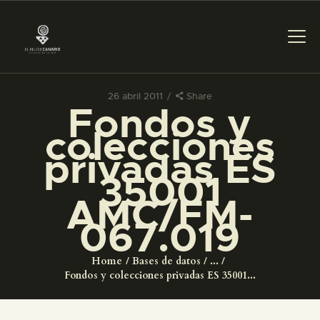
26 abril 2011
Share
Fondos y
PREPARAR LA VISITA
colecciones
privadas ES
ACTIVIDADES
35001
AMC/FM-
█
067.019
EL MUSEO
Home
Bases de datos
...
Fondos y colecciones privadas ES 35001...
COLECCIONES