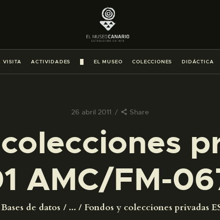
PREPARAR LA VISITA
ACTIVIDADES
 VISITA
ACTIVIDADES
█
EL MUSEO
COLECCIONES
DIDÁCTICA
█
EL MUSEO
26 abril 2011
Share
colecciones p
COLECCIONES
1 AMC/FM-06
DIDÁCTICA
ESPAÑOL
Bases de datos
...
Fondos y colecciones privadas ES