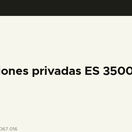
PREPARAR LA VISITA
ACTIVIDADES
█
EL MUSEO
iones privadas ES 35
COLECCIONES
DIDÁCTICA
ESPAÑOL
067.016