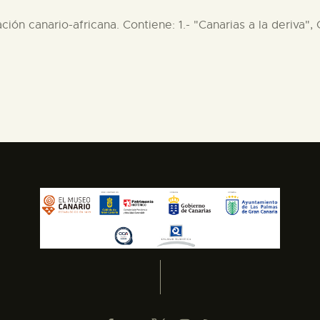
lación canario-africana. Contiene: 1.- "Canarias a la deriva"