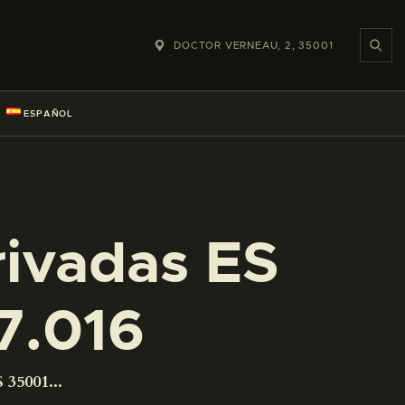
DOCTOR VERNEAU, 2, 35001
ESPAÑOL
rivadas ES
7.016
 35001...