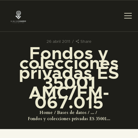
26 abril 2011
Share
Fondos y
PREPARAR LA VISITA
colecciones
privadas ES
ACTIVIDADES
35001
AMC/FM-
█
067.015
EL MUSEO
Home
Bases de datos
...
Fondos y colecciones privadas ES 35001...
COLECCIONES