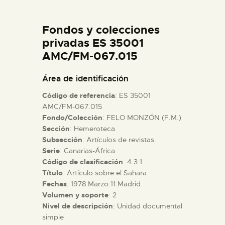
DIDÁCTICA
Fondos y colecciones
ESPAÑOL
privadas ES 35001
AMC/FM-067.015
PREPARAR LA VISITA
Área de identificación
Código de referencia
: ES 35001
ACTIVIDADES
AMC/FM-067.015
Fondo/Colección
: FELO MONZÓN (F.M.)
Sección
: Hemeroteca
█
Subsección
: Artículos de revistas.
Serie
: Canarias-África
EL MUSEO
Código de clasificación
: 4.3.1
Título
: Artículo sobre el Sahara.
Fechas
: 1978.Marzo.11.Madrid.
COLECCIONES
Volumen y soporte
: 2
Nivel de descripción
: Unidad documental
simple
DIDÁCTICA