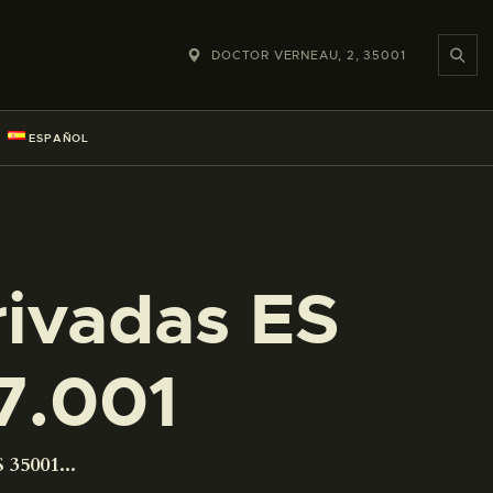
DOCTOR VERNEAU, 2, 35001
ESPAÑOL
rivadas ES
7.001
 35001...