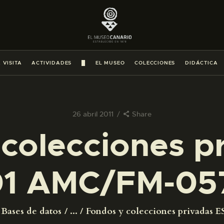
PREPARAR LA VISITA
ACTIVIDADES
 VISITA
ACTIVIDADES
█
EL MUSEO
COLECCIONES
DIDÁCTICA
█
EL MUSEO
26 abril 2011
Share
colecciones p
COLECCIONES
1 AMC/FM-05
DIDÁCTICA
ESPAÑOL
Bases de datos
...
Fondos y colecciones privadas ES