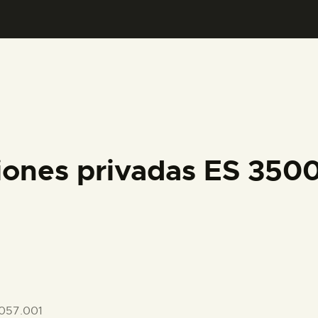
PREPARAR LA VISITA
ACTIVIDADES
█
EL MUSEO
iones privadas ES 35
COLECCIONES
DIDÁCTICA
ESPAÑOL
057.001