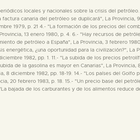
eriódicos locales y nacionales sobre la crisis del petróleo. 
La factura canaria del petróleo se duplicará", La Provincia, 9
embre 1979, p. 21 4.- "La formación de los precios del combu
 Provincia, 13 enero 1980, p. 4. 6.- "Hay recursos de petról
iento de petróleo a España", La Provincia, 3 febrero 1980, 
isis energética, ¿una oportunidad para la civilización?", La P
diciembre 1982, pp. 1. 11.- "La subida de los precios petrol
 subida de la gasolina es mayor en Canarias", La Provincia, 
ia, 8 diciembre 1982, pp. 18-19. 14.- "Los países del Golfo
cia, 20 febrero 1983, p. 18. 15.- "Un precio base del petró
 "La bajada de los carburantes y de los alimentos reduce del