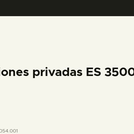
PREPARAR LA VISITA
ACTIVIDADES
█
EL MUSEO
iones privadas ES 35
COLECCIONES
DIDÁCTICA
ESPAÑOL
054.001