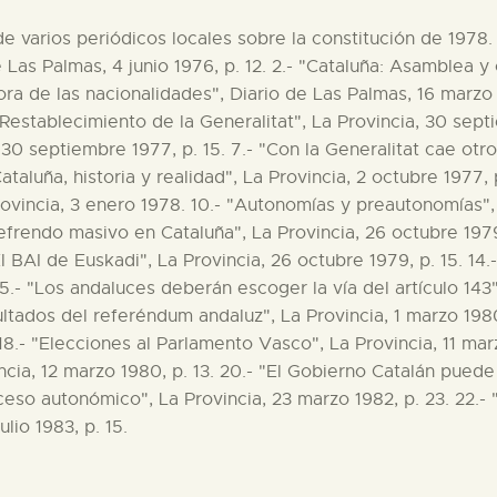
e varios periódicos locales sobre la constitución de 1978. 
Las Palmas, 4 junio 1976, p. 12. 2.- "Cataluña: Asamblea y 
ra de las nacionalidades", Diario de Las Palmas, 16 marzo 19
"Restablecimiento de la Generalitat", La Provincia, 30 sept
30 septiembre 1977, p. 15. 7.- "Con la Generalitat cae otro
Cataluña, historia y realidad", La Provincia, 2 octubre 1977,
vincia, 3 enero 1978. 10.- "Autonomías y preautonomías", La
frendo masivo en Cataluña", La Provincia, 26 octubre 1979, p
"El BAI de Euskadi", La Provincia, 26 octubre 1979, p. 15. 1
15.- "Los andaluces deberán escoger la vía del artículo 143",
tados del referéndum andaluz", La Provincia, 1 marzo 1980,
18.- "Elecciones al Parlamento Vasco", La Provincia, 11 marzo
ncia, 12 marzo 1980, p. 13. 20.- "El Gobierno Catalán puede
roceso autonómico", La Provincia, 23 marzo 1982, p. 23. 22.
lio 1983, p. 15.