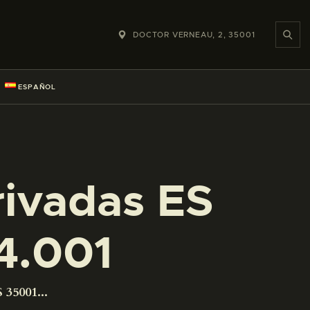
DOCTOR VERNEAU, 2, 35001
ESPAÑOL
rivadas ES
4.001
 35001...