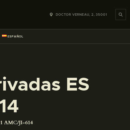
DOCTOR VERNEAU, 2, 35001
ESPAÑOL
rivadas ES
14
01 AMC/JI-614