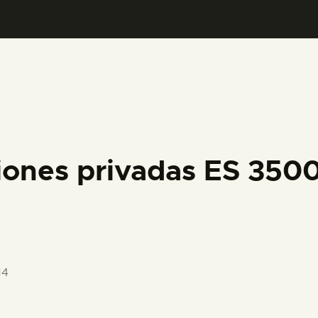
PREPARAR LA VISITA
ACTIVIDADES
█
EL MUSEO
iones privadas ES 350
COLECCIONES
DIDÁCTICA
14
ESPAÑOL