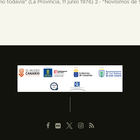
mo todavía" (La Provincia, 11 junio 1976) 2.- "Novísimos de