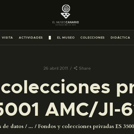
PREPARAR LA VISITA
ACTIVIDADES
 VISITA
ACTIVIDADES
█
EL MUSEO
COLECCIONES
DIDÁCTICA
█
EL MUSEO
26 abril 2011
Share
colecciones p
COLECCIONES
5001 AMC/JI-6
DIDÁCTICA
ESPAÑOL
s de datos
...
Fondos y colecciones privadas ES 350