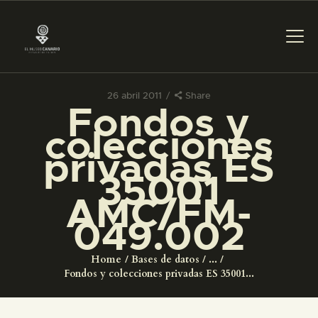
26 abril 2011
Share
Fondos y
PREPARAR LA VISITA
colecciones
privadas ES
ACTIVIDADES
35001
AMC/FM-
█
049.002
EL MUSEO
Home
Bases de datos
...
Fondos y colecciones privadas ES 35001...
COLECCIONES