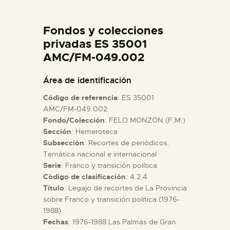
DIDÁCTICA
Fondos y colecciones
ESPAÑOL
privadas ES 35001
AMC/FM-049.002
PREPARAR LA VISITA
Área de identificación
Código de referencia
: ES 35001
ACTIVIDADES
AMC/FM-049.002
Fondo/Colección
: FELO MONZÓN (F.M.)
Sección
: Hemeroteca
█
Subsección
: Recortes de periódicos.
Temática nacional e internacional
EL MUSEO
Serie
: Franco y transición política
Código de clasificación
: 4.2.4
Título
: Legajo de recortes de La Provincia
COLECCIONES
sobre Franco y transición política (1976-
1988)
Fechas
: 1976-1988.Las Palmas de Gran
DIDÁCTICA