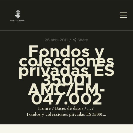
26 abril 2011
Share
Fondos y
PREPARAR LA VISITA
colecciones
privadas ES
ACTIVIDADES
35001
AMC/FM-
█
047.002
EL MUSEO
Home
Bases de datos
...
Fondos y colecciones privadas ES 35001...
COLECCIONES