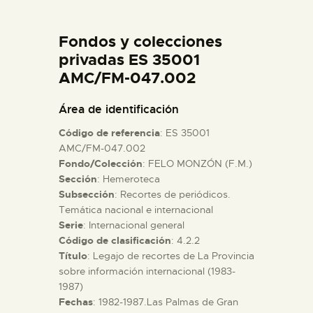
DIDÁCTICA
Fondos y colecciones
ESPAÑOL
privadas ES 35001
AMC/FM-047.002
PREPARAR LA VISITA
Área de identificación
Código de referencia
: ES 35001
ACTIVIDADES
AMC/FM-047.002
Fondo/Colección
: FELO MONZÓN (F.M.)
Sección
: Hemeroteca
█
Subsección
: Recortes de periódicos.
Temática nacional e internacional
EL MUSEO
Serie
: Internacional general
Código de clasificación
: 4.2.2
Título
: Legajo de recortes de La Provincia
COLECCIONES
sobre información internacional (1983-
1987)
Fechas
: 1982-1987.Las Palmas de Gran
DIDÁCTICA