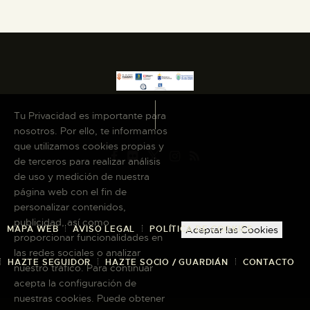
Tu Privacidad es importante para
nosotros. Por ello, te informamos
que utilizamos cookies propias y
de terceros para realizar análisis
de uso y medición de nuestra
página web con el fin de
personalizar contenidos,
publicidad, así como
MAPA WEB
AVISO LEGAL
POLÍTICA DE COOKIES
Aceptar las Cookies
proporcionar funcionalidades en
las redes sociales o analizar
HAZTE SEGUIDOR
HAZTE SOCIO / GUARDIÁN
CONTACTO
nuestro tráfico. Para continuar
acepta la configuración de
nuestras cookies. Puede obtener