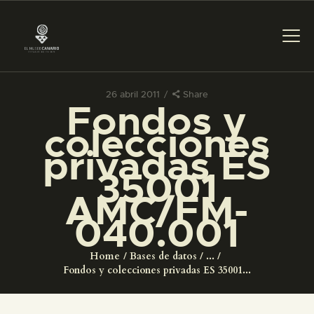
26 abril 2011
Share
Fondos y
PREPARAR LA VISITA
colecciones
privadas ES
ACTIVIDADES
35001
AMC/FM-
█
040.001
EL MUSEO
Home
Bases de datos
...
Fondos y colecciones privadas ES 35001...
COLECCIONES