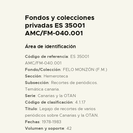
DIDÁCTICA
Fondos y colecciones
ESPAÑOL
privadas ES 35001
AMC/FM-040.001
PREPARAR LA VISITA
Área de identificación
Código de referencia
: ES 35001
ACTIVIDADES
AMC/FM-040.001
Fondo/Colección
: FELO MONZÓN (F.M.)
Sección
: Hemeroteca
█
Subsección
: Recortes de periódicos.
Temática canaria.
EL MUSEO
Serie
: Canarias y la OTAN
Código de clasificación
: 4.1.17
Título
: Legajo de recortes de varios
COLECCIONES
periódicos sobre Canarias y la OTAN.
Fechas
: 1978-1983
Volumen y soporte
: 42
DIDÁCTICA