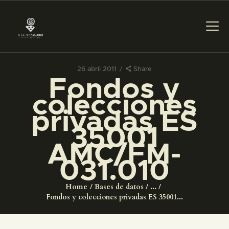
26 abril 2011
Share
Fondos y
PREPARAR LA VISITA
colecciones
privadas ES
ACTIVIDADES
35001
AMC/FM-
█
031.010
EL MUSEO
Home
Bases de datos
...
Fondos y colecciones privadas ES 35001...
COLECCIONES