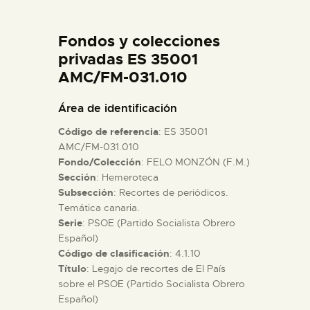
DIDÁCTICA
Fondos y colecciones
ESPAÑOL
privadas ES 35001
AMC/FM-031.010
PREPARAR LA VISITA
Área de identificación
Código de referencia
: ES 35001
ACTIVIDADES
AMC/FM-031.010
Fondo/Colección
: FELO MONZÓN (F.M.)
Sección
: Hemeroteca
█
Subsección
: Recortes de periódicos.
Temática canaria.
EL MUSEO
Serie
: PSOE (Partido Socialista Obrero
Español)
Código de clasificación
: 4.1.10
COLECCIONES
Título
: Legajo de recortes de El País
sobre el PSOE (Partido Socialista Obrero
Español)
DIDÁCTICA