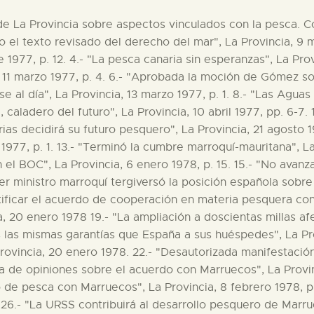
de La Provincia sobre aspectos vinculados con la pesca. Con
ado el texto revisado del derecho del mar", La Provincia, 9
 1977, p. 12. 4.- "La pesca canaria sin esperanzas", La Prov
, 11 marzo 1977, p. 4. 6.- "Aprobada la moción de Gómez sob
e al día", La Provincia, 13 marzo 1977, p. 1. 8.- "Las Aguas 
, caladero del futuro", La Provincia, 10 abril 1977, pp. 6-7.
arias decidirá su futuro pesquero", La Provincia, 21 agosto 
1977, p. 1. 13.- "Terminó la cumbre marroquí-mauritana", La 
l BOC", La Provincia, 6 enero 1978, p. 15. 15.- "No avanz
imer ministro marroquí tergiversó la posición española sobre
atificar el acuerdo de cooperación en materia pesquera co
, 20 enero 1978 19.- "La ampliación a doscientas millas af
 las mismas garantías que España a sus huéspedes", La Pro
Provincia, 20 enero 1978. 22.- "Desautorizada manifestaci
ra de opiniones sobre el acuerdo con Marruecos", La Provin
 de pesca con Marruecos", La Provincia, 8 febrero 1978, p. 
. 26.- "La URSS contribuirá al desarrollo pesquero de Marrue