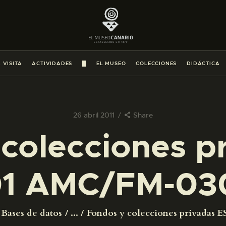
PREPARAR LA VISITA
ACTIVIDADES
 VISITA
ACTIVIDADES
█
EL MUSEO
COLECCIONES
DIDÁCTICA
█
EL MUSEO
26 abril 2011
Share
colecciones p
COLECCIONES
1 AMC/FM-03
DIDÁCTICA
ESPAÑOL
Bases de datos
...
Fondos y colecciones privadas ES