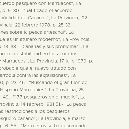
el acuerdo pesquero con Marruecos", La
 p. 5. 30.- "Ratificado el acuerdo
añolidad de Canarias", La Provincia,, 22
incia, 22 febrero 1978, p. 25 33.-
ones sobre la pesca artesanal", La
 que es un atunero moderno", La Provincia,
. 13. 38.- "Canarias y sus problemas", La
e precisa estabilidad en los acuerdos
 Marruecos", La Provincia, 17 julio 1979, p.
 probable que el nuevo tratado con
rroquí contra las expulsiones", La
80, p. 23. 46.- "Buscando el gran filón de
s Hispano-Marroquíes", La Provincia, 25
1. 49.- "177 pesqueros en el muelle", La
ovincia, 14 febrero 1981 51.- "La pesca,
las restricciones a los pesqueros
squero canario", La Provincia, 8 marzo
, p. 6. 55.- "Marruecos se ha equivocado