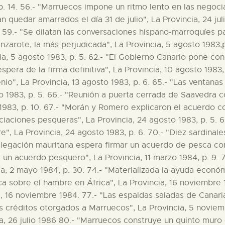
, p. 14. 56.- "Marruecos impone un ritmo lento en las negoc
 quedar amarrados el día 31 de julio", La Provincia, 24 jul
 23. 59.- "Se dilatan las conversaciones hispano-marroquíes 
anzarote, la más perjudicada", La Provincia, 5 agosto 1983,
ia, 5 agosto 1983, p. 5. 62.- "El Gobierno Canario pone co
espera de la firma definitiva", La Provincia, 10 agosto 1983
io", La Provincia, 13 agosto 1983, p. 6. 65.- "Las ventanas
o 1983, p. 5. 66.- "Reunión a puerta cerrada de Saavedra c
 1983, p. 10. 67.- "Morán y Romero explicaron el acuerdo c
ciaciones pesqueras", La Provincia, 24 agosto 1983, p. 5.
", La Provincia, 24 agosto 1983, p. 6. 70.- "Diez sardinal
 delegación mauritana espera firmar un acuerdo de pesca co
de un acuerdo pesquero", La Provincia, 11 marzo 1984, p. 9.
a, 2 mayo 1984, p. 30. 74.- "Materializada la ayuda económi
 sobre el hambre en África", La Provincia, 16 noviembre 
, 16 noviembre 1984. 77.- "Las espaldas saladas de Canaria
os créditos otorgados a Marruecos", La Provincia, 5 novi
a, 26 julio 1986 80.- "Marruecos construye un quinto muro e