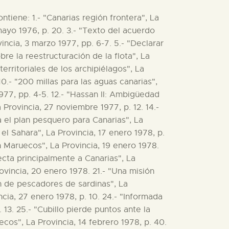
tiene: 1.- "Canarias región frontera", La
 mayo 1976, p. 20. 3.- "Texto del acuerdo
incia, 3 marzo 1977, pp. 6-7. 5.- "Declarar
re la reestructuración de la flota", La
territoriales de los archipiélagos", La
 10.- "200 millas para las aguas canarias",
1977, pp. 4-5. 12.- "Hassan II: Ambigüedad
Provincia, 27 noviembre 1977, p. 12. 14.-
a el plan pesquero para Canarias", La
 el Sahara", La Provincia, 17 enero 1978, p.
n Maruecos", La Provincia, 19 enero 1978.
ecta principalmente a Canarias", La
vincia, 20 enero 1978. 21.- "Una misión
ón de pescadores de sardinas", La
cia, 27 enero 1978, p. 10. 24.- "Informada
13. 25.- "Cubillo pierde puntos ante la
cos", La Provincia, 14 febrero 1978, p. 40.