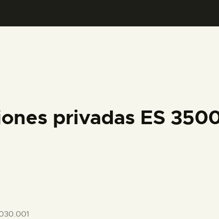
PREPARAR LA VISITA
ACTIVIDADES
█
EL MUSEO
iones privadas ES 35
COLECCIONES
DIDÁCTICA
ESPAÑOL
030.001