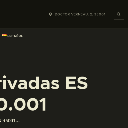
DOCTOR VERNEAU, 2, 35001
ESPAÑOL
rivadas ES
0.001
 35001...