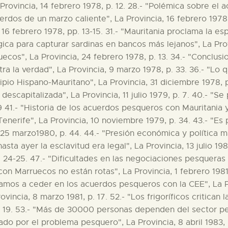
La Provincia, 14 febrero 1978, p. 12. 28.- "Polémica sobre 
uerdos de un marzo caliente", La Provincia, 16 febrero 1978,
6 febrero 1978, pp. 13-15. 31.- "Mauritania proclama la esp
gica para capturar sardinas en bancos más lejanos", La Prov
cos", La Provincia, 24 febrero 1978, p. 13. 34.- "Conclusi
ntra la verdad", La Provincia, 9 marzo 1978, p. 33. 36.- "Lo
cipio Hispano-Mauritano", La Provincia, 31 diciembre 1978, p
n descapitalizada", La Provincia, 11 julio 1979, p. 7. 40.- "S
 9 41.- "Historia de los acuerdos pesqueros con Mauritania y
enerife", La Provincia, 10 noviembre 1979, p. 34. 43.- "Es
25 marzo1980, p. 44. 44.- "Presión económica y política ma
asta ayer la esclavitud era legal", La Provincia, 13 julio 19
pp. 24-25. 47.- "Dificultades en las negociaciones pesquera
 con Marruecos no están rotas", La Provincia, 1 febrero 198
 vamos a ceder en los acuerdos pesqueros con la CEE", La Pr
vincia, 8 marzo 1981, p. 17. 52.- "Los frigoríficos critican 
p. 19. 53.- "Más de 30000 personas dependen del sector pe
pado por el problema pesquero", La Provincia, 8 abril 1983