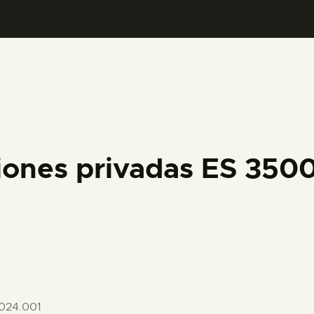
PREPARAR LA VISITA
ACTIVIDADES
█
EL MUSEO
iones privadas ES 35
COLECCIONES
DIDÁCTICA
ESPAÑOL
024.001