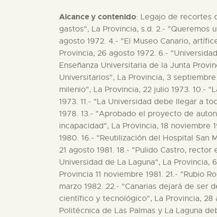
Alcance y contenido
: Legajo de recortes de prensa sobre la Universidad de Las Palmas de Gran Canaria. Contiene: 1.- "La universidad y sus gastos", La Provincia, s.d. 2.- "Queremos una Universidad", La Provincia, 16 agosto 1972. 3.- "Queremos una Universidad", La Provincia, 24 agosto 1972. 4.- "El Museo Canario, artífice de la primera idea universitaria", La Provincia, 27 agosto 1972. 5.- "Queremos una Universidad", La Provincia, 26 agosto 1972. 6.- "Universidad: sin giros ni contradicciones", La Provincia, 27 agosto 1972. 7.- Reunión de la Comisión de Enseñanza Universitaria de la Junta Provincial de Educación", La Provincia, 31 agosto 1972. 8.- "Mañana reunión de la comisión de Estudios Universitarios", La Provincia, 3 septiembre 1972. 9.- "La Universidad: El mejor monumento que puede ofrecerse Las Palmas en su medio milenio", La Provincia, 22 julio 1973. 10.- "La Laguna comprende y comparte la inquietud universitaria de Las Palmas", La Provincia, 26 julio 1973. 11.- "La Universidad debe llegar a toda la región", La Provincia, 5 octubre 1974. 12.- "Universidad cuanto antes", La Provincia, 13 mayo 1978. 13.- "Aprobado el proyecto de autonomía universitaria", La Provincia, 15 agosto 1979. 14.- "Universidad Española: una dramática incapacidad", La Provincia, 18 noviembre 1979. 15.- La Universidad ha llegado al límite de la tolerancia y del aguante", La Provincia, 7 octubre 1980. 16.- "Reutilización del Hospital San Martín", La Provincia, 31 mayo 1981. 17.- "Las tasas universitarias suben un 25 por ciento", La Provincia, 21 agosto 1981. 18.- "Pulido Castro, rector en funciones de la politécnica", La Provincia, 5 septiembre 1981. 19.- "Reactivada la editorial de la Universidad de La Laguna", La Provincia, 6 noviembre 1981. 20.- "La Politécnica, una herramienta para el desarrollo del archipiélago", La Provincia 11 noviem