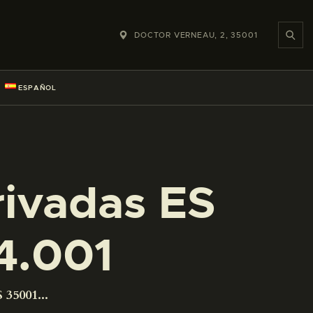
DOCTOR VERNEAU, 2, 35001
ESPAÑOL
rivadas ES
4.001
 35001...