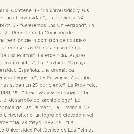
o Universitario", La Provincia, 12 julio 1982. 55.- "Las tasas universitarias aumentarán un veinticinco por ciento", La Provincia, 17 agosto 1982. 56.- "El día 25, X aniversario de la asamblea pro universidad", La Provincia, 20 agosto 1982. 57.- "Amplio paquete de medidas universitarias", La Provincia, 4 septiembre 1982. 58.- "Solución política para una demanda popular", La Provincia, 5 septiembre 1982. 59.- "La Universidad y la región", La Provincia, 8 septiembre 1982. 60.- "La Laguna boicoteó la facultad de ciencias del mar", La Provincia, 11 septiembre 1982. 61.- "La Politécnica considera que los medidas universitarias no cambian la situación administrativa e institucional", "La Universidad Politécnica responde al ministerio", La Provincia, 16 septiembre 1982. 62.- "Hoy, importnate reunión del patronato del colegio Universitario", "Una crónica universitaria chicharrera", La Provincia, 17 septiembre 1982. 63.- "Las clases sociales en el conflicto universitario y en el pleito insular", La Provincia, 19 septiembre 1982. 64.- "Las clases sociales en el conflicto universitario y en el pleito insular (2)", La Provincia, 21 septiembre 1982. 65.- "Las clases sociales en el conflicto universitario y en el pleito insular (3)", La Provincia, 22 septiembre 1982. 66.- "En el aniversario del plebiscito popular pro universidad", "A los doscientos mil manisfestantes", La Provincia, 1 junio 1983. 67.- ·El manifiesto pro-universidad sigue teninedo vigencia", La Provincia, 5 julio 1983. 68.- "Todos por la Universidad plena para Las Palmas", La Provincia, 7 julio 1983. 69.- "Resurge la reivindicación universitaria", "El rector de la Politécnica, satisfecho por el desarrollo de la causa pro-universidad", Bernardino Mateos reclama la creación de la Universidad en un plazo máximo de cuatro años",La Provincia, 6 julio 1983. 70.- "Se traspasa el Colegio Universitario a la Universidad de La Laguna", La Provincia, 19 enero 1984. 71.- "La oposición y las APAS, en contra de la integración del Colegio Universitario en La Laguna", La Provincia, 20 enero 1984. 72.- "Consumatum est", La Provincia, 24 enero 1984. 73.- "El pleno del Cabildo suspendido", "El CIT, contra la iontegración del Colegio Universitario en La Laguna", La Provincia, 25 enero 1984. 74.- "El pacto secreto de La Laguna", La Provincia, 28 enero 1984. 75.- "La Politécnica, marco natural del CULP", La Provincia, 31 enero 1984. 76.- "Los estudiantes piden al Cabildo que paralice la integración en La Laguna", "El Colegio universitario debe integrarse en la Politécnica", La Provincia, 29 enero 1984. 77.- "La Fundación Universitaria pide al Cabildo que cumpla sus compromisos de 1982", "Las entre líneas del tema universitario", "La Universidad de Canarias", La Provincia, 5 febrero 1984. 78.- "El Colegio de Abogados, por la adscripción a la Politécnica del Colegio Universitario", La Provincia, 15 febrero 1984. 79.- "El problema de la Universidad de Las Palmas", La Provincia, 23 febrero 1984. 80.- "Universidad Politécnica: del artículo 5º y otros", "Una Universidad sin fronteras", "Nueva polémica universitaria", "Crónica de una traición anunciada" La Provincia, 9 abril 1985. 81.- "La Universidad ante el nuevo curso", La Provincia, 7 julio 1985. 82.- "Bellas Artes re