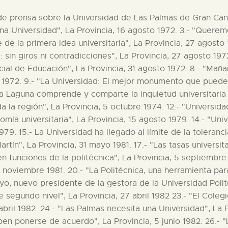
bre 1981. 21.- "Rubio Royo, nuevo presidente de la gestora de la Universidad Politécnica de Las Palmas", La Provincia, 27 marzo 1982. 22.- "Canarias dejará de ser de segundo nivel", La Provincia, 27 abril 1982 23.- "El Colegio Universitario, un logro de elevado nivel científico y tecnológico", La Provincia, 28 abril 1982. 24.- "Las Palmas necesita una Universidad", La Provincia, 28 mayo 1982. 25.- "La Politécnica de Las Palmas y La Laguna deben ponerse de acuerdo", La Provincia, 5 junio 1982. 26.- "La Universidad Politécnica de Las Palmas decide su ampliación", La Provincia, 10 junio 1982. 27.- "La Laguna amenaza a la Politécnica de Las Palmas", La Provincia, 11 junio 1982. 28.- "El ministerio está preocupado por la situación universitaria de Las Islas" y "El Colegio Universitario dependerá de la Politécnica", La Provincia, 12 junio 1982. 29.- "Las asociaciones de padres de alumnos, por una Universidad Autónoma para Las Palmas" y "UPC por una universidad canaria", La Provincia, 13 junio 1982. 30.-"La prensa tinerfeña, encendida por la polémica universitaria", "La política universitaria regional deberá elaborarla el Parlamento Canario", "Aspiración unánime: Universidad para Las Palmas" y "Subasta de mobiliario para laboratorio de la Escuela Técnica Superior de Ingenieros", La Provincia, 16 junio 1982. 31.- "Nuevos pronunciamientos tinerfeños a favor de la Universidad de La Laguna", "La cuestión Universitaria es un test de Las posibilidades regionales canarias", "La Universidad de Las Palmas, una exigencia inaplazable", La Provincia, 17 junio 1982. 32.- "Las contradicciones de los partidos mayoritarios pasan a primer plano", La Provincia, 19 junio 1982. 33.- "Mas pronunciamientos sobre la Universidad de Las Palmas", "La larga marcha de la Universidad de Las Palmas", La Provincia, 20 junio 1982. 34.- "Apoyo a la Universidad de Las Palmas", "Los políticos, la universidad y el surfing", La Provincia, 24 junio 1982. 35.- "El círculo y… la deseada universidad", "Las Palmas, marginada"La Provincia, 27 junio 1982. 36.- "Una región y dos universidades o dos uniersidades sin región", "Teror: la finca de Osorio y la Universidad Canaria", "Universidad Politécnica y sociedad" y "La universalidad de la Universidad", La Provincia, 30 junio 1982. 37.- "Universidad: inviable la solución Regionalizada", La Provincia, 1 julio 1982. 38.- "PSOE y Alianza Popular, a favor de la Universidad de Las Palmas", La Provincia, 2 julio 1982. 39.- "El rector de La Laguna realmente preocupado", La Provincia, 2 julio 1982 40.- "Los empresarios facilitarán la asistencia de los trabajadores a la manifestación", "El Cabildo tinerfeño, contra el desdoblamineto universitario", "Las fuerzas políticas debatieron la cuestión universitaria", La Provincia, 3- julio 1982. 41.- "Más de doscientos mil manifestantes", "El manifiesto pro universidad, enviado a Calvo Sotelo", "Los políticos impresionados del éxito", "Alberto de Armas dimitió como presidente regional del PSC-PSOE", "Doscientos mil corazones en la primera etapa del camino", "Más ateniense que tribal", La Provincia, 8 julio 1982. 42.- "La clave estáen la fundación universidad de Las Palmas (garcía Blairsy)", "Algunos ayuntamientos tinerfeños fueron ayer a la huelga", La Provincia, 9 julio 1982 43.- "El surrealismo político", "Tenerife hará una gran demostración", "Ucelay espera que los partidos negocien la cuestión universitaria", "La Universidad ¿Capricho o necesidad?", "Fernando Giménez volverá a convocar la asamblea de alcaldes", La Provincia, 11 julio 1982. 44.-"La Laguna denuncia al Colegio Universitario de Las Palmas", "La cumbre tinerfeña, en defensa de la Universidad de La Laguna y la Unidad de Canarias" , La Provincia, 13 julio 1982. 45.- "La Junta de Gobierno de la Universidad Politécnica ha hecho lo que tenía que hacer", La Provincia, 14-VII-1982. 46.- "Tenerife protestó a su manera", La Provincia, 15 julio 1982. 47.- "Informe sobre la cuestión universitaria", "Las APAS podrían convocar una Huelga General de Enseñanza", La Provincia, 22- julio 1982. 48.- "Ruptura en la Junta", "Ucelay: No se trata de un acuerdo vinculante", La Coordinadora de Apas pide audiencia al rey", "Frustación total de la esperanza de Las Palmas", 24 julio 1982. 49.- "UCD-Las Palmas pone sus cargos a disposición de Lavilla", "García Blairsy: la lucha no terminrá", "Ucelay: no hubo manipulación en el debate", "Los scauts de Las Palmas con la Universidad", La Provincia, 25 julio 1982. 50.- "El Colegio Universitario de Las Palmas descalifica los acuerdos de la Junta", La Provincia, 28 julio 1982. 51.- "García de Enterria justifica el acuerdo de la Junta", La Provincia, 30 julio 1982. 52.- "La Universidad, la izquieda y UPC", La Provincia, 8 julio 1982. 53.- "Aspectos de los creación de centros universitario en Gran Canaria", 12 julio 1982. 54.- "El Cabildo de Gran Canaria, dispuesto a mantener el apoyo económico al Colegi