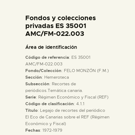
DIDÁCTICA
Fondos y colecciones
ESPAÑOL
privadas ES 35001
AMC/FM-022.003
PREPARAR LA VISITA
Área de identificación
Código de referencia
: ES 35001
ACTIVIDADES
AMC/FM-022.003
Fondo/Colección
: FELO MONZÓN (F.M.)
Sección
: Hemeroteca
█
Subsección
: Recortes de
periódicos.Temática canaria.
EL MUSEO
Serie
: Régimen Económico y Fiscal (REF)
Código de clasificación
: 4.1.1
Título
: Legajo de recortes del periódico
COLECCIONES
El Eco de Canarias sobre el REF (Régimen
Económico y Fiscal)
Fechas
: 1972-1979
DIDÁCTICA