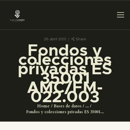
26 abril 2011
Share
Fondos y
PREPARAR LA VISITA
colecciones
privadas ES
ACTIVIDADES
35001
AMC/FM-
█
022.003
EL MUSEO
Home
Bases de datos
...
Fondos y colecciones privadas ES 35001...
COLECCIONES