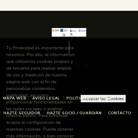
Tu Privacidad es importante para
nosotros. Por ello, te informamos
que utilizamos cookies propias y
de terceros para realizar análisis
de uso y medición de nuestra
página web con el fin de
personalizar contenidos,
publicidad, así como
MAPA WEB
AVISO LEGAL
POLÍTICA DE COOKIES
Aceptar las Cookies
proporcionar funcionalidades en
las redes sociales o analizar
HAZTE SEGUIDOR
HAZTE SOCIO / GUARDIÁN
CONTACTO
nuestro tráfico. Para continuar
acepta la configuración de
nuestras cookies. Puede obtener
más información, o bien conocer