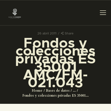
26 abril 2011
Share
Fondos y
PREPARAR LA VISITA
colecciones
privadas ES
ACTIVIDADES
35001
AMC/FM-
█
021.043
EL MUSEO
Home
Bases de datos
...
Fondos y colecciones privadas ES 35001...
COLECCIONES