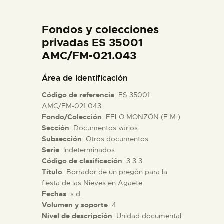
DIDÁCTICA
Fondos y colecciones
ESPAÑOL
privadas ES 35001
AMC/FM-021.043
PREPARAR LA VISITA
Área de identificación
Código de referencia
: ES 35001
ACTIVIDADES
AMC/FM-021.043
Fondo/Colección
: FELO MONZÓN (F.M.)
Sección
: Documentos varios
█
Subsección
: Otros documentos
Serie
: Indeterminados
EL MUSEO
Código de clasificación
: 3.3.3
Título
: Borrador de un pregón para la
fiesta de las Nieves en Agaete.
COLECCIONES
Fechas
: s.d.
Volumen y soporte
: 4
Nivel de descripción
: Unidad documental
DIDÁCTICA