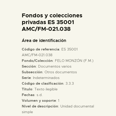
DIDÁCTICA
Fondos y colecciones
ESPAÑOL
privadas ES 35001
AMC/FM-021.038
PREPARAR LA VISITA
Área de identificación
Código de referencia
: ES 35001
ACTIVIDADES
AMC/FM-021.038
Fondo/Colección
: FELO MONZÓN (F.M.)
Sección
: Documentos varios
█
Subsección
: Otros documentos
Serie
: Indeterminados
EL MUSEO
Código de clasificación
: 3.3.3
Título
: Texto ilegible
Fechas
: s.d.
COLECCIONES
Volumen y soporte
: 1
Nivel de descripción
: Unidad documental
simple
DIDÁCTICA