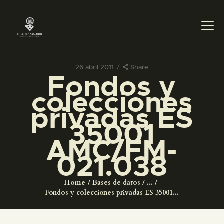
26 abril 2011
Share
Fondos y
PREPARAR LA VISITA
colecciones
privadas ES
ACTIVIDADES
35001
AMC/FM-
█
021.038
EL MUSEO
Home
Bases de datos
...
Fondos y colecciones privadas ES 35001...
COLECCIONES