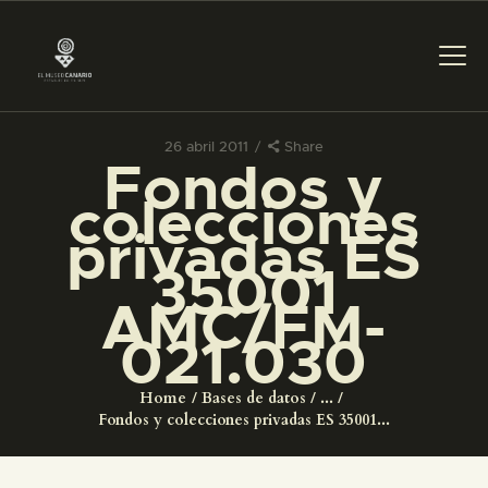
26 abril 2011
Share
Fondos y
PREPARAR LA VISITA
colecciones
privadas ES
ACTIVIDADES
35001
AMC/FM-
█
021.030
EL MUSEO
Home
Bases de datos
...
Fondos y colecciones privadas ES 35001...
COLECCIONES