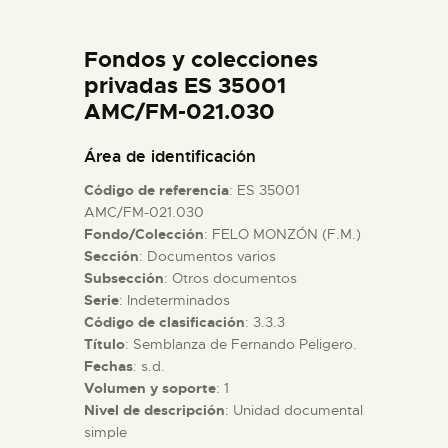
DIDÁCTICA
Fondos y colecciones
ESPAÑOL
privadas ES 35001
AMC/FM-021.030
PREPARAR LA VISITA
Área de identificación
Código de referencia
: ES 35001
ACTIVIDADES
AMC/FM-021.030
Fondo/Colección
: FELO MONZÓN (F.M.)
Sección
: Documentos varios
█
Subsección
: Otros documentos
Serie
: Indeterminados
EL MUSEO
Código de clasificación
: 3.3.3
Título
: Semblanza de Fernando Peligero.
Fechas
: s.d.
COLECCIONES
Volumen y soporte
: 1
Nivel de descripción
: Unidad documental
simple
DIDÁCTICA