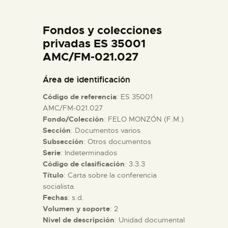
DIDÁCTICA
Fondos y colecciones
ESPAÑOL
privadas ES 35001
AMC/FM-021.027
PREPARAR LA VISITA
Área de identificación
Código de referencia
: ES 35001
ACTIVIDADES
AMC/FM-021.027
Fondo/Colección
: FELO MONZÓN (F.M.)
Sección
: Documentos varios
█
Subsección
: Otros documentos
Serie
: Indeterminados
EL MUSEO
Código de clasificación
: 3.3.3
Título
: Carta sobre la conferencia
socialista.
COLECCIONES
Fechas
: s.d.
Volumen y soporte
: 2
Nivel de descripción
: Unidad documental
DIDÁCTICA