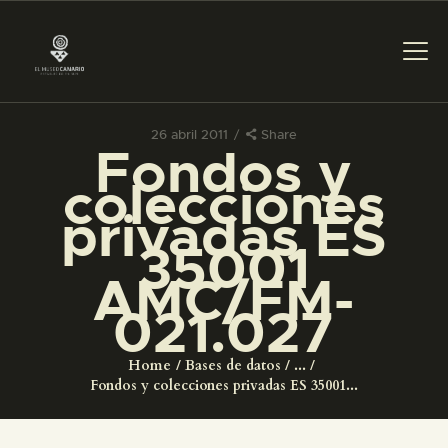
26 abril 2011
Share
Fondos y
PREPARAR LA VISITA
colecciones
privadas ES
ACTIVIDADES
35001
AMC/FM-
█
021.027
EL MUSEO
Home
Bases de datos
...
Fondos y colecciones privadas ES 35001...
COLECCIONES