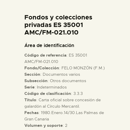
DIDÁCTICA
Fondos y colecciones
ESPAÑOL
privadas ES 35001
AMC/FM-021.010
PREPARAR LA VISITA
Área de identificación
Código de referencia
: ES 35001
ACTIVIDADES
AMC/FM-021.010
Fondo/Colección
: FELO MONZÓN (F.M.)
Sección
: Documentos varios
█
Subsección
: Otros documentos
Serie
: Indeterminados
EL MUSEO
Código de clasificación
: 3.3.3
Título
: Carta oficial sobre concesión de
galardón al Círculo Mercantil.
COLECCIONES
Fechas
: 1980.Enero.14/30.Las Palmas de
Gran Canaria
Volumen y soporte
: 2
DIDÁCTICA