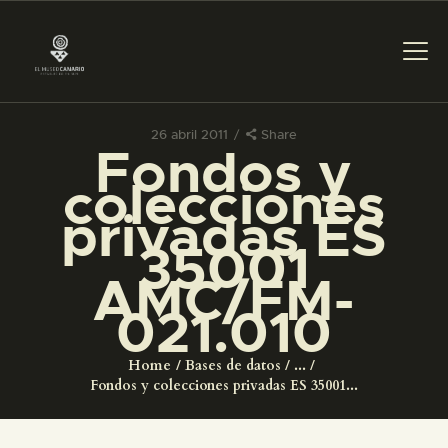
26 abril 2011
Share
Fondos y
PREPARAR LA VISITA
colecciones
privadas ES
ACTIVIDADES
35001
AMC/FM-
█
021.010
EL MUSEO
Home
Bases de datos
...
Fondos y colecciones privadas ES 35001...
COLECCIONES