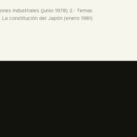
ones industriales (junio 1978) 2.- Temas
 La constitución del Japón (enero 1981)