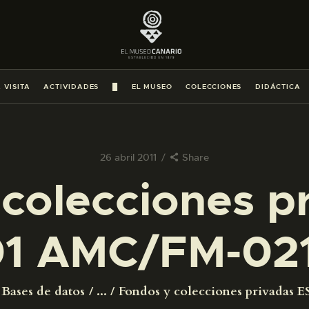
PREPARAR LA VISITA
ACTIVIDADES
 VISITA
ACTIVIDADES
█
EL MUSEO
COLECCIONES
DIDÁCTICA
█
EL MUSEO
26 abril 2011
Share
colecciones p
COLECCIONES
1 AMC/FM-02
DIDÁCTICA
ESPAÑOL
Bases de datos
...
Fondos y colecciones privadas ES