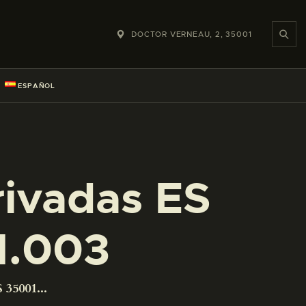
DOCTOR VERNEAU, 2, 35001
ESPAÑOL
rivadas ES
1.003
 35001...