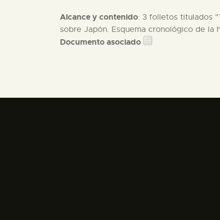
Alcance y contenido
: 3 folletos titulado
sobre Japón. Esquema cronológico de la hi
Documento asociado