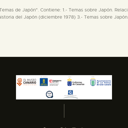
s "Temas de Japón". Contiene: 1.- Temas sobre Japón. Relaci
storia del Japón (diciembre 1978) 3.- Temas sobre Japón.