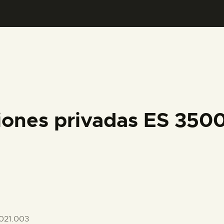
PREPARAR LA VISITA
ACTIVIDADES
█
EL MUSEO
iones privadas ES 35
COLECCIONES
DIDÁCTICA
ESPAÑOL
021.003