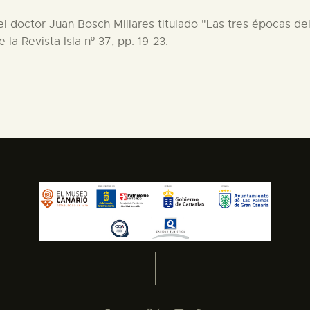
 el doctor Juan Bosch Millares titulado "Las tres épocas de
la Revista Isla nº 37, pp. 19-23.