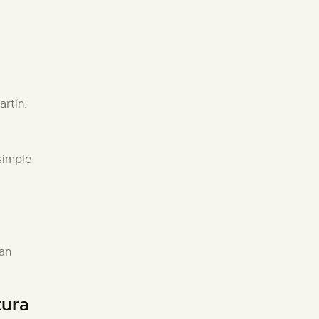
artín.
simple
uan
tura