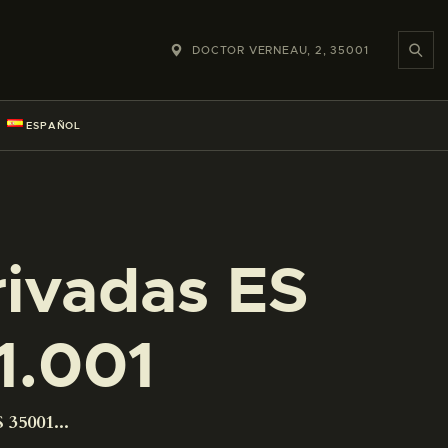
DOCTOR VERNEAU, 2, 35001
ESPAÑOL
rivadas ES
1.001
 35001...