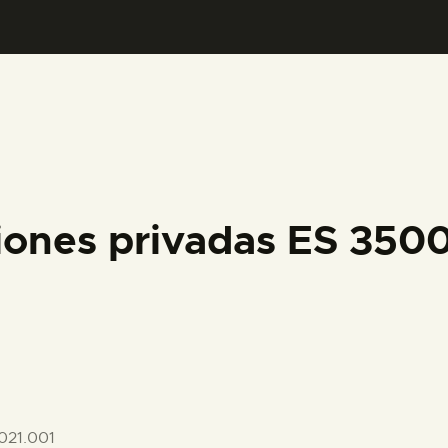
PREPARAR LA VISITA
ACTIVIDADES
█
EL MUSEO
iones privadas ES 35
COLECCIONES
DIDÁCTICA
ESPAÑOL
021.001