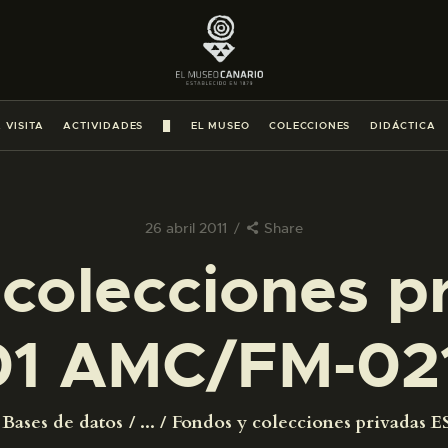
PREPARAR LA VISITA
ACTIVIDADES
 VISITA
ACTIVIDADES
█
EL MUSEO
COLECCIONES
DIDÁCTICA
█
EL MUSEO
26 abril 2011
Share
colecciones p
COLECCIONES
1 AMC/FM-02
DIDÁCTICA
ESPAÑOL
Bases de datos
...
Fondos y colecciones privadas ES